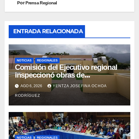
Por
Prensa Regional
ENTRADA RELACIONADA
NOTICIAS
REGIONALES
Comisión del Ejecutivo regional
inspeccionó obras de
recuperación en la Maternidad
AGO 6, 2026
YENTZA JOSEFINA OCHOA
Integral Aragua
RODRÍGUEZ
NOTICIAS
REGIONALES