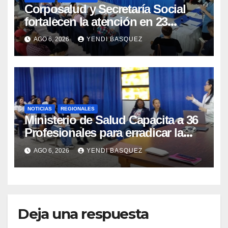
Corposalud y Secretaría Social
fortalecen la atención en 23
municipios
AGO 6, 2026
YENDI BASQUEZ
NOTICIAS
REGIONALES
Ministerio de Salud Capacita a 36
Profesionales para erradicar la
Tuberculosis en Yaracuy
AGO 6, 2026
YENDI BASQUEZ
Deja una respuesta