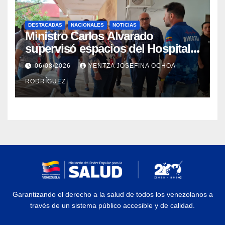
DESTACADAS
NACIONALES
NOTICIAS
Ministro Carlos Alvarado
supervisó espacios del Hospital
Dermatológico Dr. Martín Vegas
06/08/2026
YENTZA JOSEFINA OCHOA
en La Guaira
RODRÍGUEZ
Garantizando el derecho a la salud de todos los venezolanos a
través de un sistema público accesible y de calidad.