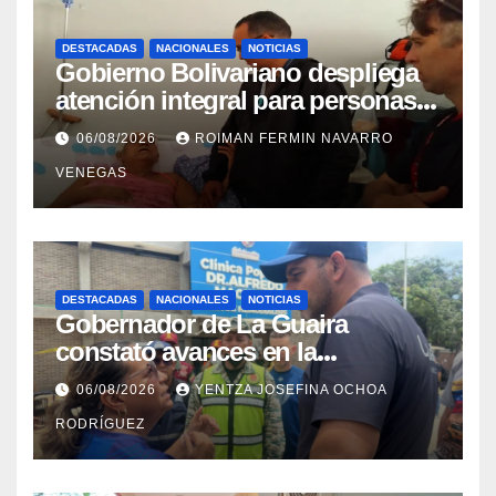
DESTACADAS
NACIONALES
NOTICIAS
Gobierno Bolivariano despliega
atención integral para personas
con discapacidad en
06/08/2026
ROIMAN FERMIN NAVARRO
campamentos de La Guaira
VENEGAS
DESTACADAS
NACIONALES
NOTICIAS
Gobernador de La Guaira
constató avances en la
rehabilitación del Hospitalito de
06/08/2026
YENTZA JOSEFINA OCHOA
Catia la Mar
RODRÍGUEZ