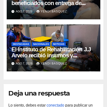
beneficiados con entrega de
prótesis auditivas en el Centro de
AGO 7, 2026
YENDI BASQUEZ
Rehabilitación J.J. Arvelo
DESTACADAS
NACIONALES
NOTICIAS
El Instituto de Rehabilitación J.J
Arvelo recibió insumos y
herramientas para la atención de
AGO 7, 2026
YENDI BASQUEZ
personas con discapacidad
Deja una respuesta
Lo siento, debes estar
conectado
para publicar un