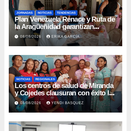
JORNADAS
NOTICIAS
TENDENCIAS
Plan Venezuela Renace y Ruta de
la Aragüeñidad garantizan
atención médica integral en
08/08/2026
ERIKA GARCÍA
Aragua
NOTICIAS
REGIONALES
Los centros de salud de Miranda
y Cojedes clausuran con éxito la
Semana Mundial de la Lactancia
08/08/2026
YENDI BASQUEZ
Materna