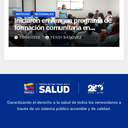
NOTICIAS
REGIONALES
Iniciaron en Aragua programa de
formación comunitaria en
atención a personas con
08/08/2026
YENDI BASQUEZ
discapacidad
Garantizando el derecho a la salud de todos los venezolanos a
través de un sistema público accesible y de calidad.