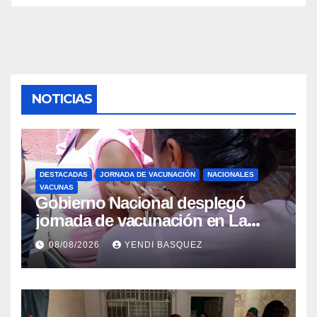
NOTICIAS
DESTACADAS
JORNADA DE VACUNACIÓN
NACIONALES
VACUNAS
Gobierno Nacional desplegó
jornada de vacunación en La
Guaira para garantizar protección
08/08/2026
YENDI BASQUEZ
epidemiológica