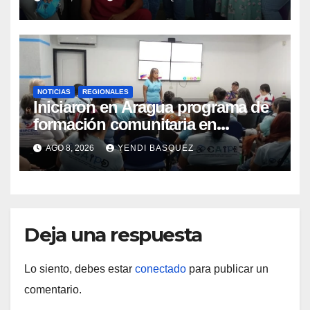
Materna
NOTICIAS
REGIONALES
Iniciaron en Aragua programa de
formación comunitaria en
atención a personas con
AGO 8, 2026
YENDI BASQUEZ
discapacidad
Deja una respuesta
Lo siento, debes estar
conectado
para publicar un
comentario.