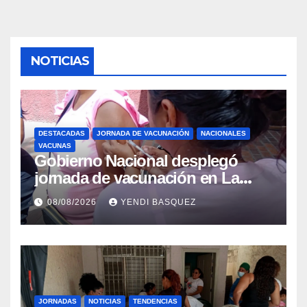
NOTICIAS
DESTACADAS
JORNADA DE VACUNACIÓN
NACIONALES
VACUNAS
Gobierno Nacional desplegó
jornada de vacunación en La
Guaira para garantizar protección
08/08/2026
YENDI BASQUEZ
epidemiológica
JORNADAS
NOTICIAS
TENDENCIAS