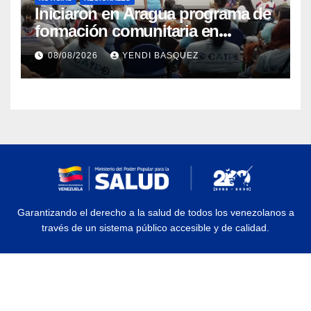
Iniciaron en Aragua programa de
formación comunitaria en
atención a personas con
08/08/2026
YENDI BASQUEZ
discapacidad
Garantizando el derecho a la salud de todos los venezolanos a
través de un sistema público accesible y de calidad.