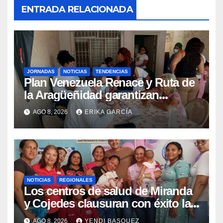
ENTRADA RELACIONADA
JORNADAS
NOTICIAS
TENDENCIAS
Plan Venezuela Renace y Ruta de
la Aragüeñidad garantizan
atención médica integral en
AGO 8, 2026
ERIKA GARCÍA
Aragua
NOTICIAS
REGIONALES
Los centros de salud de Miranda
y Cojedes clausuran con éxito la
Semana Mundial de la Lactancia
AGO 8, 2026
YENDI BASQUEZ