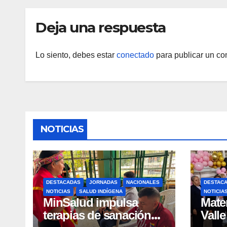
indígenas en Caracas
Deja una respuesta
Lo siento, debes estar
conectado
para publicar un co
NOTICIAS
DESTACADAS
JORNADAS
NACIONALES
DESTAC
NOTICIAS
SALUD INDÍGENA
NOTICIA
MinSalud impulsa
Mater
terapias de sanación
Vall