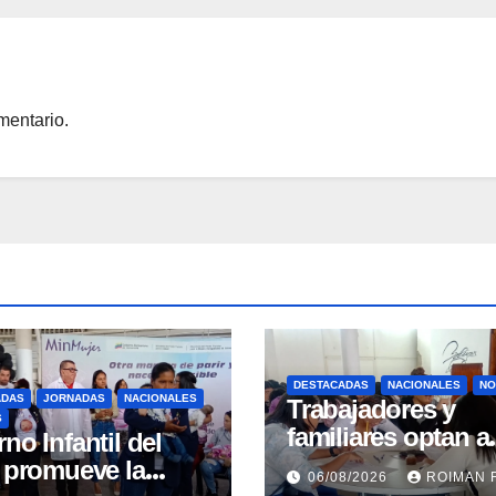
mentario.
DESTACADAS
NACIONALES
NO
ADAS
JORNADAS
NACIONALES
Trabajadores y
S
familiares optan a
no Infantil del
carreras universita
e promueve la
06/08/2026
ROIMAN 
mediante conveni