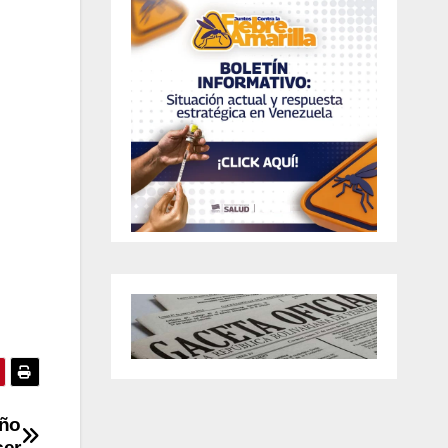
iño
cer