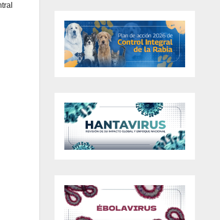
tral
l