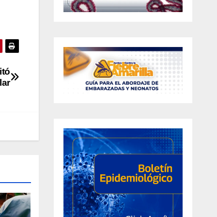
itó
lar