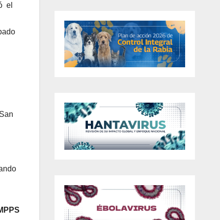
ó el
ipado
 San
zando
 MPPS