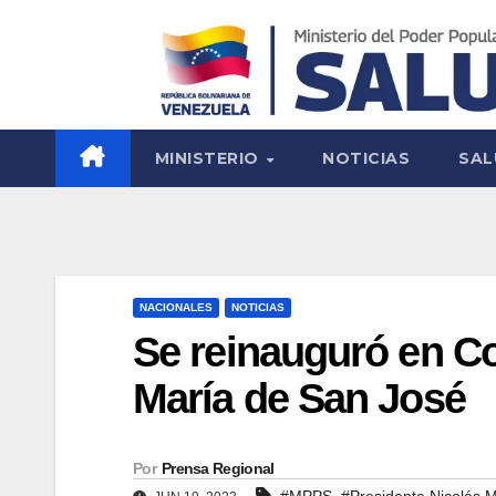
MINISTERIO
NOTICIAS
SAL
NACIONALES
NOTICIAS
Se reinauguró en Co
María de San José
Por
Prensa Regional
,
#MPPS
#Presidente Nicolás 