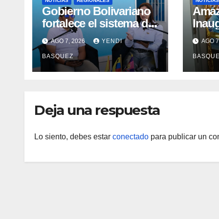
NOTICIAS
REGIONALES
NOTICIAS
Gobierno Bolivariano
​Ama
fortalece el sistema de
Inau
salud en Aragua con la
Madr
AGO 7, 2026
YENDI
AGO 7
reinauguración del CDI
II Br
BASQUEZ
BASQU
La Mora
Aerop
Inau
Deja una respuesta
Lo siento, debes estar
conectado
para publicar un co