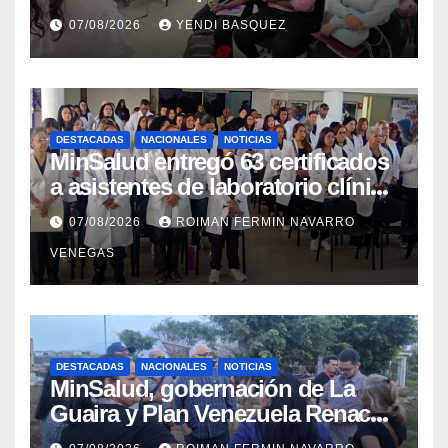
Discapacidad en el Centro de
07/08/2026
YENDI BASQUEZ
Rehabilitación J.J. Arvelo
DESTACADAS
NACIONALES
NOTICIAS
MinSalud entregó 63 certificados
a asistentes de laboratorio clínico
para garantizar respaldo legal y
07/08/2026
ROIMAN FERMIN NAVARRO
profesional
VENEGAS
DESTACADAS
NACIONALES
NOTICIAS
MinSalud, gobernación de La
Guaira y Plan Venezuela Renace
iniciaron la rehabilitación integral