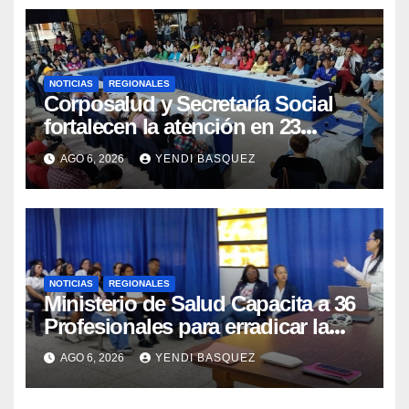
NOTICIAS
REGIONALES
Corposalud y Secretaría Social
fortalecen la atención en 23
municipios
AGO 6, 2026
YENDI BASQUEZ
NOTICIAS
REGIONALES
Ministerio de Salud Capacita a 36
Profesionales para erradicar la
Tuberculosis en Yaracuy
AGO 6, 2026
YENDI BASQUEZ