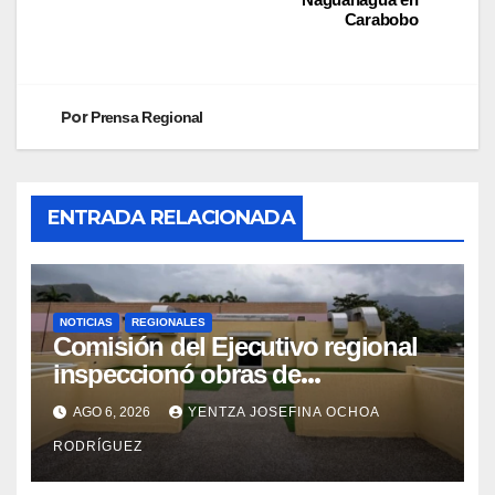
Carabobo
Por
Prensa Regional
ENTRADA RELACIONADA
NOTICIAS
REGIONALES
Comisión del Ejecutivo regional
inspeccionó obras de
recuperación en la Maternidad
AGO 6, 2026
YENTZA JOSEFINA OCHOA
Integral Aragua
RODRÍGUEZ