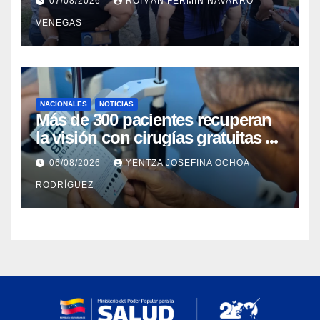
07/08/2026
ROIMAN FERMIN NAVARRO
del Centro Psicofamiliar El Niño y
VENEGAS
el Mar
NACIONALES
NOTICIAS
Más de 300 pacientes recuperan
la visión con cirugías gratuitas de
cataratas en Zulia
06/08/2026
YENTZA JOSEFINA OCHOA
RODRÍGUEZ