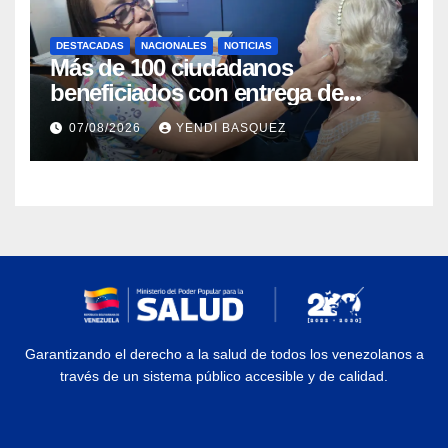
DESTACADAS
NACIONALES
NOTICIAS
Más de 100 ciudadanos
beneficiados con entrega de
prótesis auditivas en el Centro de
07/08/2026
YENDI BASQUEZ
Rehabilitación J.J. Arvelo
Garantizando el derecho a la salud de todos los venezolanos a
través de un sistema público accesible y de calidad.