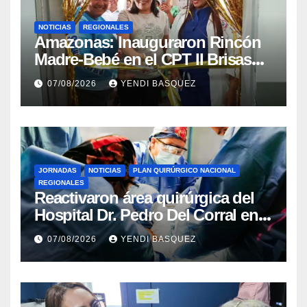
NOTICIAS
REGIONALES
​Amazonas: Inauguraron Rincón
Madre-Bebé en el CPT II Brisas
del Aeropuerto ​Inauguraron
07/08/2026
YENDI BASQUEZ
Rincón
JORNADAS
NOTICIAS
PLAN QUIRÚRGICO NACIONAL
REGIONALES
Reactivaron área quirúrgica del
Hospital Dr. Pedro Del Corral en
Guárico
07/08/2026
YENDI BASQUEZ