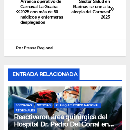
Arranca operativo de
Sector Salud en
Carnaval La Guaira
Barinas se une a la
2025 con más de 50
alegría del Carnaval
médicos y enfermeras
2025
desplegados
Por
Prensa Regional
ENTRADA RELACIONADA
JORNADAS
NOTICIAS
PLAN QUIRÚRGICO NACIONAL
REGIONALES
Reactivaron área quirúrgica del
Hospital Dr. Pedro Del Corral en