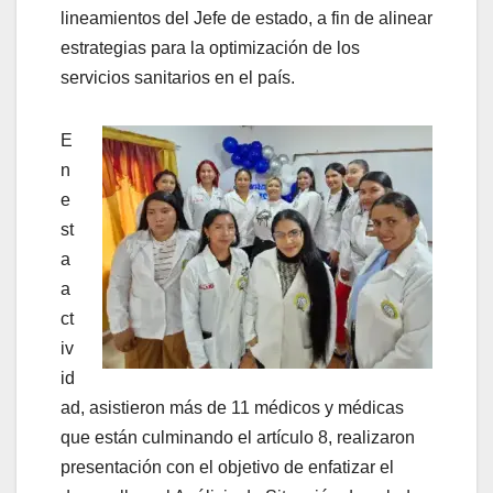
lineamientos del Jefe de estado, a fin de alinear
estrategias para la optimización de los
servicios sanitarios en el país.
E
n
e
st
a
a
ct
iv
id
ad, asistieron más de 11 médicos y médicas
que están culminando el artículo 8, realizaron
presentación con el objetivo de enfatizar el