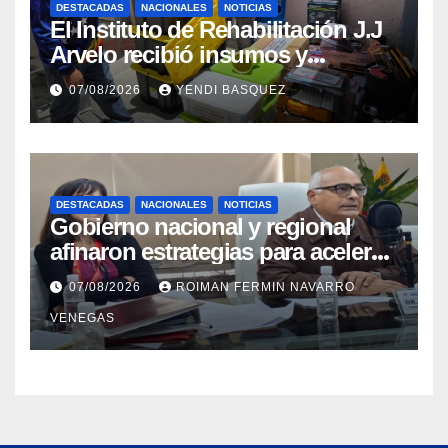
DESTACADAS
NACIONALES
NOTICIAS
El Instituto de Rehabilitación J.J
Arvelo recibió insumos y
herramientas para la atención de
07/08/2026
YENDI BASQUEZ
personas con discapacidad
DESTACADAS
NACIONALES
NOTICIAS
Gobierno nacional y regional
afinaron estrategias para acelerar
la vacunación antirrábica en el
07/08/2026
ROIMAN FERMIN NAVARRO
estado Zulia
VENEGAS