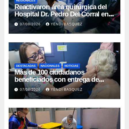
REGIONALES
Reactivaron área quirúrgica del
Hospital Dr. Pedro Del Corral en
Guárico
07/08/2026
YENDI BASQUEZ
DESTACADAS
NACIONALES
NOTICIAS
Más de 100 ciudadanos
beneficiados con entrega de
prótesis auditivas en el Centro de
07/08/2026
YENDI BASQUEZ
Rehabilitación J.J. Arvelo