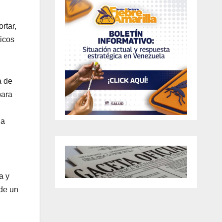
rtar,
ticos
a de
para
da
a y
 de un