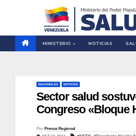
MINISTERIO
NOTICIAS
SAL
NACIONALES
NOTICIAS
Sector salud sostuv
Congreso «Bloque H
Por
Prensa Regional
,
#MPPS
#Presidente Nicolás 