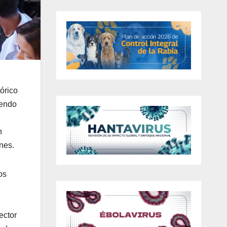
órico
iendo
n
nes.
os
ector