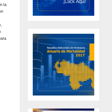
n la
en
,
o
para