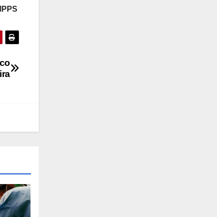
 MPPS
ico
ira