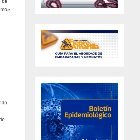
e de
ismo».
ndo,
 de