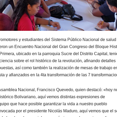
promotores y estudiantes del Sistema Público Nacional de salud
eron un Encuentro Nacional del Gran Congreso del Bloque Hist
Primera, ubicado en la parroquia Sucre del Distrito Capital, ten
encia sobre el rol histórico de la revolución, afinando detalles
estas, así como también la realización de mesas de trabajo e
ta y afianzados en la 4ta transformación de las 7 transformacio
la Asamblea Nacional, Francisco Quevedo, quien destacó: «hoy n
istórico Bolivariano, aquí vemos distintas expresiones de
equipo que hace posible garantizar la vida a nuestro pueblo
nvocada por el presidente Nicolás Maduro, aquí vemos que el s