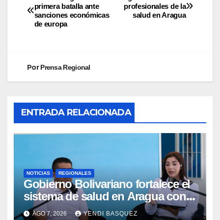
primera batalla ante
profesionales de la
sanciones económicas
salud en Aragua
de europa
Por
Prensa Regional
ENTRADA RELACIONADA
NOTICIAS
REGIONALES
Gobierno Bolivariano fortalece el
sistema de salud en Aragua con
la reinauguración del CDI La Mora
AGO 7, 2026
YENDI BASQUEZ