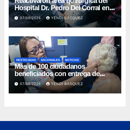
Reactivaron área quirúrgica del
Hospital Dr. Pedro Del Corral en
Guárico
07/08/2026
YENDI BASQUEZ
DESTACADAS
NACIONALES
NOTICIAS
Más de 100 ciudadanos
beneficiados con entrega de
prótesis auditivas en el Centro de
07/08/2026
YENDI BASQUEZ
Rehabilitación J.J. Arvelo