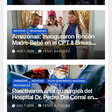
NOTICIAS
REGIONALES
​Amazonas: Inauguraron Rincón
Madre-Bebé en el CPT II Brisas
del Aeropuerto ​Inauguraron
AGO 7, 2026
YENDI BASQUEZ
Rincón
JORNADAS
NOTICIAS
PLAN QUIRÚRGICO NACIONAL
REGIONALES
Reactivaron área quirúrgica del
Hospital Dr. Pedro Del Corral en
Guárico
AGO 7, 2026
YENDI BASQUEZ