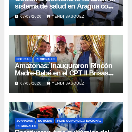
sistema de salud en Aragua con
la reinauguración del CDI La
07/08/2026
YENDI BASQUEZ
Mora
NOTICIAS
REGIONALES
​Amazonas: Inauguraron Rincón
Madre-Bebé en el CPT II Brisas
del Aeropuerto ​Inauguraron
07/08/2026
YENDI BASQUEZ
Rincón
JORNADAS
NOTICIAS
PLAN QUIRÚRGICO NACIONAL
REGIONALES