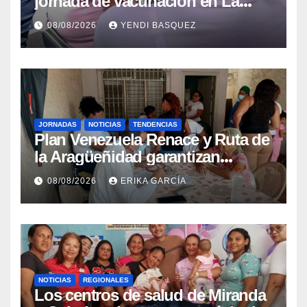
jornada de vacunación en La
Guaira para garantizar protección
08/08/2026
YENDI BASQUEZ
epidemiológica
JORNADAS
NOTICIAS
TENDENCIAS
Plan Venezuela Renace y Ruta de
la Aragüeñidad garantizan
atención médica integral en
08/08/2026
ERIKA GARCÍA
Aragua
NOTICIAS
REGIONALES
Los centros de salud de Miranda