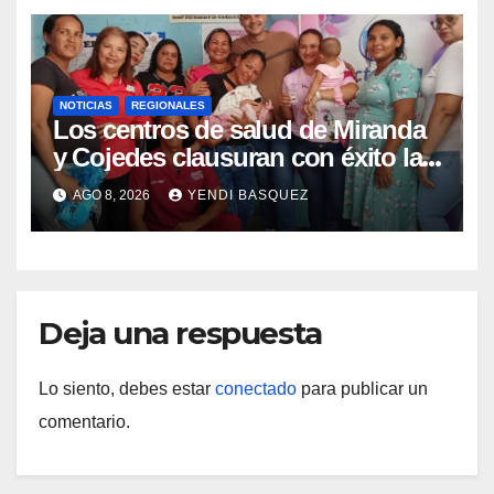
NOTICIAS
REGIONALES
Los centros de salud de Miranda
y Cojedes clausuran con éxito la
Semana Mundial de la Lactancia
AGO 8, 2026
YENDI BASQUEZ
Materna
Deja una respuesta
Lo siento, debes estar
conectado
para publicar un
comentario.