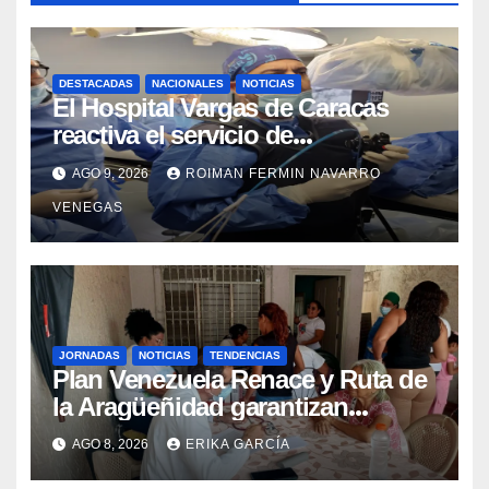
DESTACADAS
NACIONALES
NOTICIAS
El Hospital Vargas de Caracas
reactiva el servicio de
Colangiopancreatografía
AGO 9, 2026
ROIMAN FERMIN NAVARRO
Retrógrada Endoscópica para
VENEGAS
beneficiar a cientos de pacientes
JORNADAS
NOTICIAS
TENDENCIAS
Plan Venezuela Renace y Ruta de
la Aragüeñidad garantizan
atención médica integral en
AGO 8, 2026
ERIKA GARCÍA
Aragua