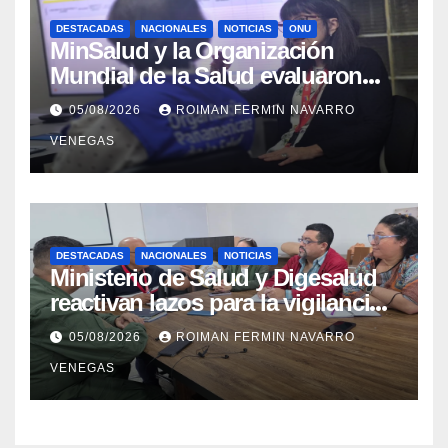
DESTACADAS
NACIONALES
NOTICIAS
ONU
MinSalud y la Organización
Mundial de la Salud evaluaron
propuesta técnica integral en
05/08/2026
ROIMAN FERMIN NAVARRO
materia de agua saneamiento e
VENEGAS
higiene ante contingencia
sísmica
DESTACADAS
NACIONALES
NOTICIAS
Ministerio de Salud y Digesalud
reactivan lazos para la vigilancia
epidemiológica y el control de
05/08/2026
ROIMAN FERMIN NAVARRO
enfermedades
VENEGAS