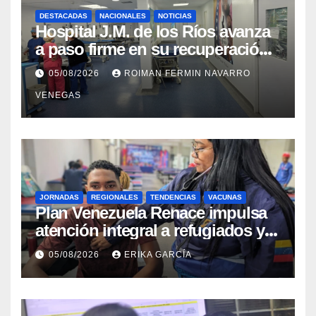
DESTACADAS
NACIONALES
NOTICIAS
Hospital J.M. de los Ríos avanza
a paso firme en su recuperación
tras los recientes eventos
05/08/2026
ROIMAN FERMIN NAVARRO
sísmicos
VENEGAS
JORNADAS
REGIONALES
TENDENCIAS
VACUNAS
​Plan Venezuela Renace impulsa
atención integral a refugiados y
evaluación de vacunación en
05/08/2026
ERIKA GARCÍA
Aragua