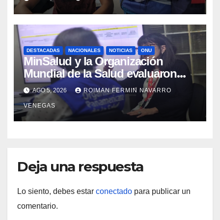
Aragua
DESTACADAS
NACIONALES
NOTICIAS
ONU
MinSalud y la Organización
Mundial de la Salud evaluaron
propuesta técnica integral en
AGO 5, 2026
ROIMAN FERMIN NAVARRO
materia de agua saneamiento e
VENEGAS
higiene ante contingencia sísmica
Deja una respuesta
Lo siento, debes estar
conectado
para publicar un
comentario.