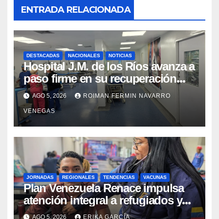
ENTRADA RELACIONADA
DESTACADAS
NACIONALES
NOTICIAS
Hospital J.M. de los Ríos avanza a
paso firme en su recuperación
tras los recientes eventos
AGO 5, 2026
ROIMAN FERMIN NAVARRO
sísmicos
VENEGAS
JORNADAS
REGIONALES
TENDENCIAS
VACUNAS
​Plan Venezuela Renace impulsa
atención integral a refugiados y
evaluación de vacunación en
AGO 5, 2026
ERIKA GARCÍA