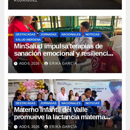
RODRÍGUEZ
DESTACADAS
JORNADAS
NACIONALES
NOTICIAS
SALUD INDÍGENA
MinSalud impulsa terapias de
sanación emocional y resiliencia
post-sismo junto a comunidades
AGO 6, 2026
ERIKA GARCÍA
indígenas en Caracas
DESTACADAS
JORNADAS
NACIONALES
NOTICIAS
Materno Infantil del Valle
promueve la lactancia materna
como un inicio sostenible para la
AGO 6, 2026
ERIKA GARCÍA