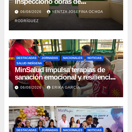
inspeccionó obras de
recuperación en la Maternidad
06/08/2026
YENTZA JOSEFINA OCHOA
Integral Aragua
RODRÍGUEZ
DESTACADAS
JORNADAS
NACIONALES
NOTICIAS
SALUD INDÍGENA
MinSalud impulsa terapias de
sanación emocional y resiliencia
post-sismo junto a comunidades
06/08/2026
ERIKA GARCÍA
indígenas en Caracas
DESTACADAS
JORNADAS
NACIONALES
NOTICIAS