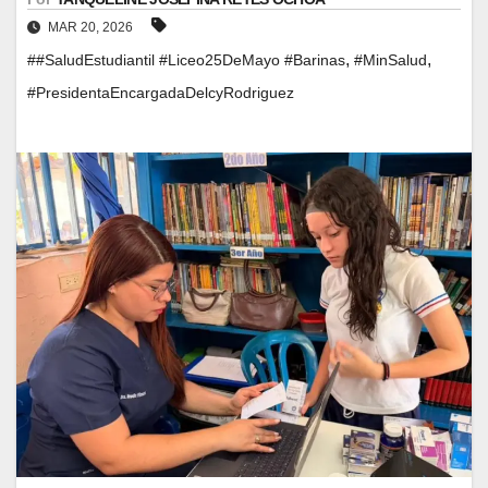
MAR 20, 2026
,
,
#​#SaludEstudiantil #Liceo25DeMayo #Barinas
#MinSalud
#PresidentaEncargadaDelcyRodriguez