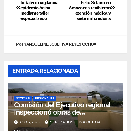
fortaleció vigilancia
Félix Solano en
epidemiológica
Amazonas recibieron
mediante taller
atención médica y
especializado
siete mil unidosis
Por
YANQUELINE JOSEFINA REYES OCHOA
ENTRADA RELACIONADA
NOTICIAS
REGIONALES
Comisión del Ejecutivo regional
inspeccionó obras de
recuperación en la Maternidad
AGO 6, 2026
YENTZA JOSEFINA OCHOA
Integral Aragua