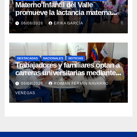
Materno Infantil del Valle
promueve la lactancia materna
como un inicio sostenible para la
06/08/2026
ERIKA GARCÍA
vida
DESTACADAS
NACIONALES
NOTICIAS
Trabajadores y familiares optan a
carreras universitarias mediante
convenio entre MinSalud y la
06/08/2026
ROIMAN FERMIN NAVARRO
UCV
VENEGAS