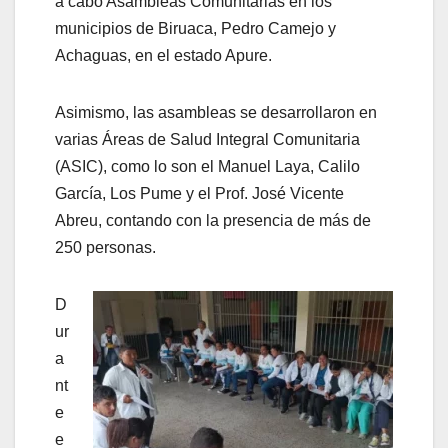
a cabo Asambleas Comunitarias en los
municipios de Biruaca, Pedro Camejo y
Achaguas, en el estado Apure.
Asimismo, las asambleas se desarrollaron en
varias Áreas de Salud Integral Comunitaria
(ASIC), como lo son el Manuel Laya, Calilo
García, Los Pume y el Prof. José Vicente
Abreu, contando con la presencia de más de
250 personas.
D
ur
a
nt
e
e