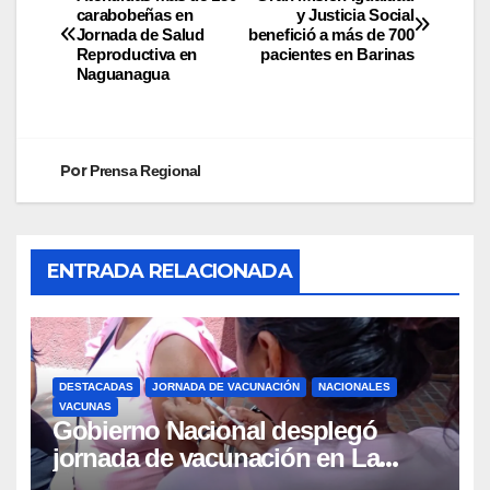
carabobeñas en
y Justicia Social
Jornada de Salud
benefició a más de 700
Reproductiva en
pacientes en Barinas
Naguanagua
Por
Prensa Regional
ENTRADA RELACIONADA
DESTACADAS
JORNADA DE VACUNACIÓN
NACIONALES
VACUNAS
Gobierno Nacional desplegó
jornada de vacunación en La
Guaira para garantizar protección