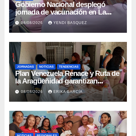
Gobierno Nacional desplegó
jornada de vacunación en La
Guaira para garantizar protección
08/08/2026
YENDI BASQUEZ
epidemiológica
JORNADAS
NOTICIAS
TENDENCIAS
Plan Venezuela Renace y Ruta de
la Aragüeñidad garantizan
atención médica integral en
08/08/2026
ERIKA GARCÍA
Aragua
NOTICIAS
REGIONALES