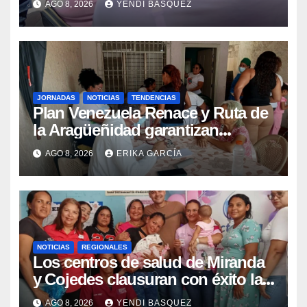
AGO 8, 2026
YENDI BASQUEZ
epidemiológica
JORNADAS
NOTICIAS
TENDENCIAS
Plan Venezuela Renace y Ruta de
la Aragüeñidad garantizan
atención médica integral en
AGO 8, 2026
ERIKA GARCÍA
Aragua
NOTICIAS
REGIONALES
Los centros de salud de Miranda
y Cojedes clausuran con éxito la
Semana Mundial de la Lactancia
AGO 8, 2026
YENDI BASQUEZ