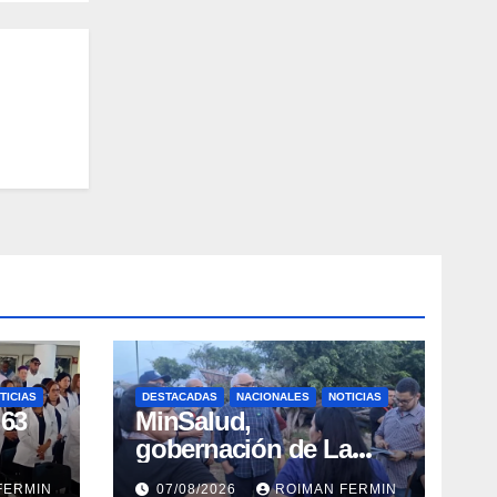
TICIAS
DESTACADAS
NACIONALES
NOTICIAS
 63
MinSalud,
gobernación de La
Guaira y Plan
FERMIN
07/08/2026
ROIMAN FERMIN