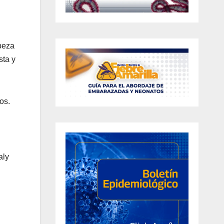
abeza
sta y
os.
aly