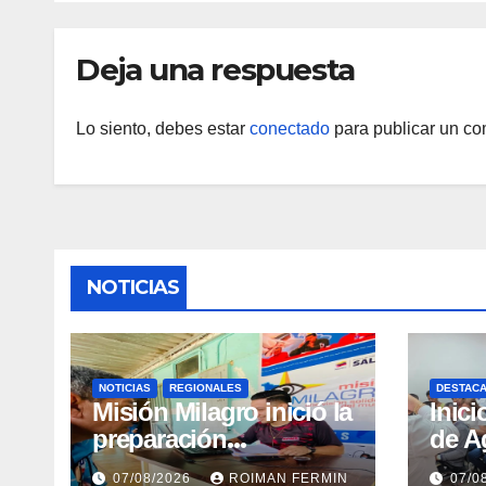
Rehab
Arve
Deja una respuesta
Lo siento, debes estar
conectado
para publicar un co
NOTICIAS
NOTICIAS
REGIONALES
DESTAC
Misión Milagro inició la
Inici
preparación
de A
preoperatoria de
Comu
07/08/2026
ROIMAN FERMIN
07/0