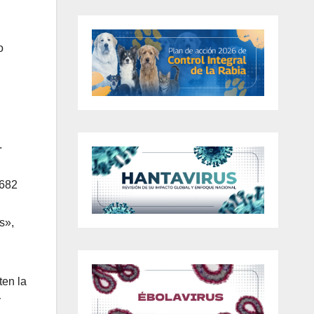
o
.
.682
s»,
ten la
y