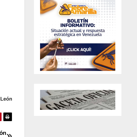
 León
ión