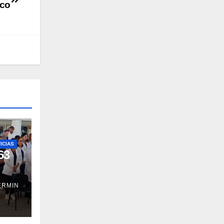
ico
ICIAS
63
ERMIN