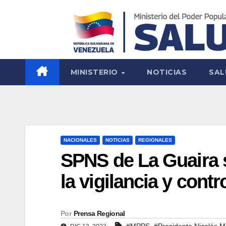
MINISTERIO
NOTICIAS
SAL
NACIONALES
NOTICIAS
REGIONALES
SPNS de La Guaira 
la vigilancia y cont
Por
Prensa Regional
,
#MPPS
#Presidente Nicolás 