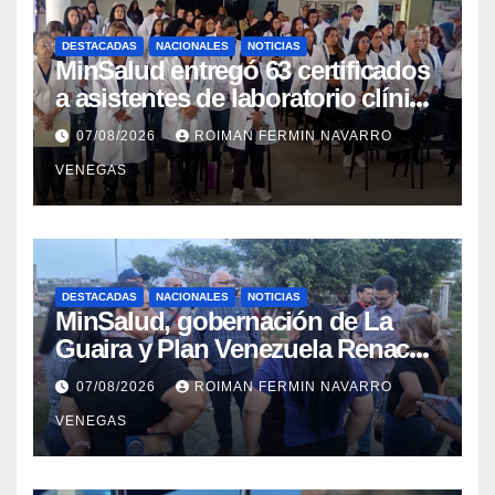
DESTACADAS
NACIONALES
NOTICIAS
MinSalud entregó 63 certificados
a asistentes de laboratorio clínico
para garantizar respaldo legal y
07/08/2026
ROIMAN FERMIN NAVARRO
profesional
VENEGAS
DESTACADAS
NACIONALES
NOTICIAS
MinSalud, gobernación de La
Guaira y Plan Venezuela Renace
iniciaron la rehabilitación integral
07/08/2026
ROIMAN FERMIN NAVARRO
del Centro Psicofamiliar El Niño y
VENEGAS
el Mar