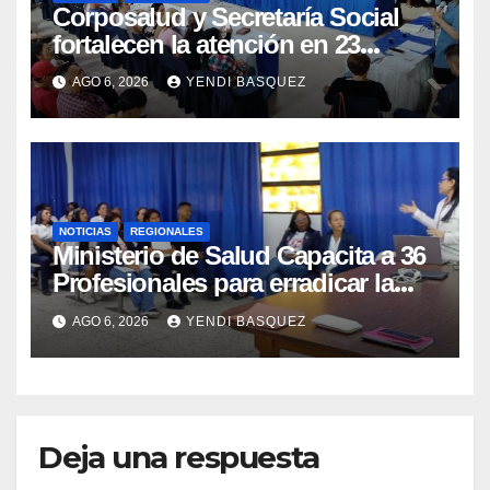
Corposalud y Secretaría Social
fortalecen la atención en 23
municipios
AGO 6, 2026
YENDI BASQUEZ
NOTICIAS
REGIONALES
Ministerio de Salud Capacita a 36
Profesionales para erradicar la
Tuberculosis en Yaracuy
AGO 6, 2026
YENDI BASQUEZ
Deja una respuesta