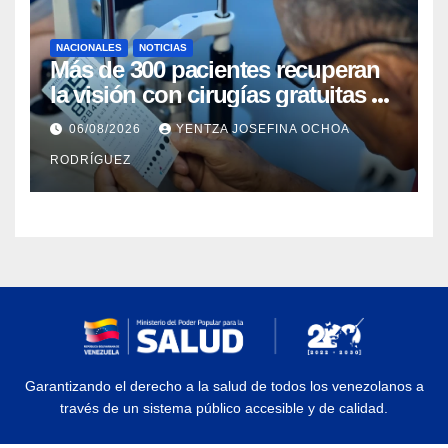
NACIONALES
NOTICIAS
Más de 300 pacientes recuperan
la visión con cirugías gratuitas de
cataratas en Zulia
06/08/2026
YENTZA JOSEFINA OCHOA
RODRÍGUEZ
Garantizando el derecho a la salud de todos los venezolanos a
través de un sistema público accesible y de calidad.