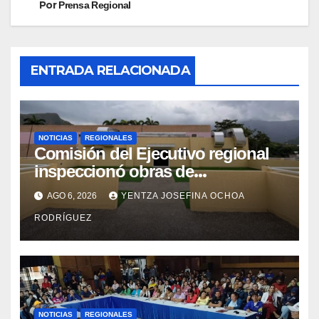
Por
Prensa Regional
ENTRADA RELACIONADA
NOTICIAS
REGIONALES
Comisión del Ejecutivo regional
inspeccionó obras de
recuperación en la Maternidad
AGO 6, 2026
YENTZA JOSEFINA OCHOA
Integral Aragua
RODRÍGUEZ
NOTICIAS
REGIONALES