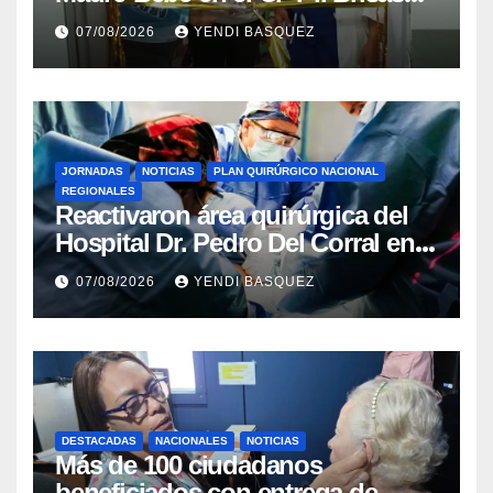
del Aeropuerto ​Inauguraron
07/08/2026
YENDI BASQUEZ
Rincón
JORNADAS
NOTICIAS
PLAN QUIRÚRGICO NACIONAL
REGIONALES
Reactivaron área quirúrgica del
Hospital Dr. Pedro Del Corral en
Guárico
07/08/2026
YENDI BASQUEZ
DESTACADAS
NACIONALES
NOTICIAS
Más de 100 ciudadanos
beneficiados con entrega de