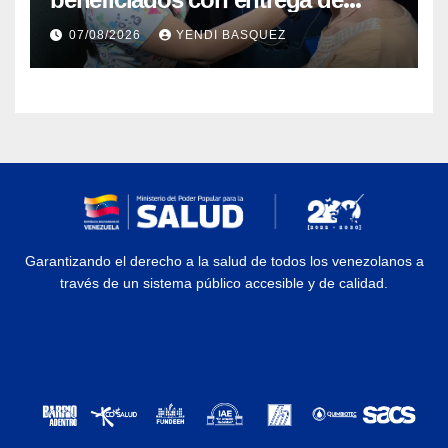
prótesis auditivas en el Centro de
07/08/2026
YENDI BASQUEZ
Rehabilitación J.J. Arvelo
Garantizando el derecho a la salud de todos los venezolanos a
través de un sistema público accesible y de calidad.