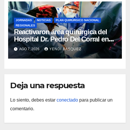
JORNADAS
NOTICIAS
PLAN QUIRÚRGICO NACIONAL
REGIONALES
Reactivaron área quirúrgica del
Hospital Dr. Pedro Del Corral en
Guárico
AGO 7, 2026
YENDI BASQUEZ
Deja una respuesta
Lo siento, debes estar
conectado
para publicar un
comentario.