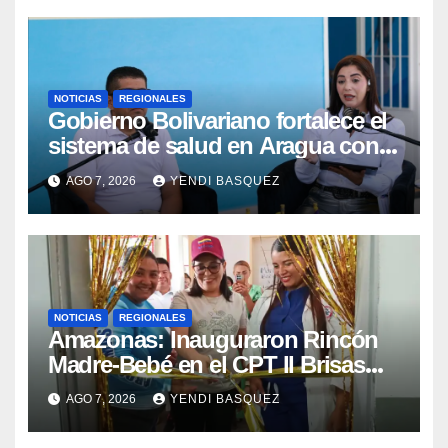
NOTICIAS
REGIONALES
Gobierno Bolivariano fortalece el
sistema de salud en Aragua con
la reinauguración del CDI La Mora
AGO 7, 2026
YENDI BASQUEZ
NOTICIAS
REGIONALES
​Amazonas: Inauguraron Rincón
Madre-Bebé en el CPT II Brisas
del Aeropuerto ​Inauguraron
AGO 7, 2026
YENDI BASQUEZ
Rincón