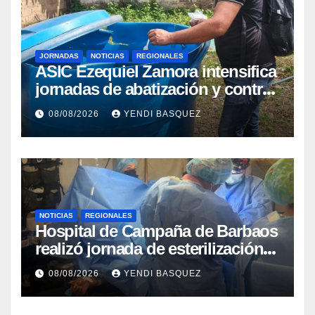
JORNADAS
NOTICIAS
REGIONALES
ASIC Ezequiel Zamora intensifica
jornadas de abatización y control
de vectores en comunidades del
08/08/2026
YENDI BASQUEZ
Guárico
NOTICIAS
REGIONALES
Hospital de Campaña de Barbaos
realizó jornada de esterilización
quirúrgica en Guarenas
08/08/2026
YENDI BASQUEZ