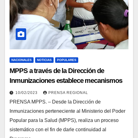
NACIONALES
NOTICIAS
POPULARES
MPPS a través de la Dirección de
Inmunizaciones establece mecanismos
de trabajo en los planteles educativos del
10/02/2023
PRENSA REGIONAL
país
PRENSA MPPS. – Desde la Dirección de
Inmunizaciones perteneciente al Ministerio del Poder
Popular para la Salud (MPPS), realiza un proceso
sistemático con el fin de darle continuidad al