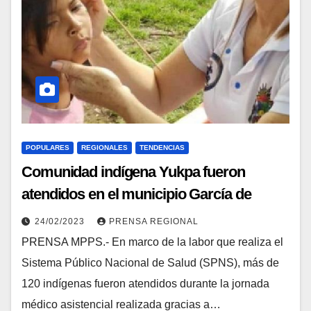
POPULARES
REGIONALES
TENDENCIAS
Comunidad indígena Yukpa fueron
atendidos en el municipio García de
Hevia del estado Táchira
24/02/2023
PRENSA REGIONAL
PRENSA MPPS.- En marco de la labor que realiza el
Sistema Público Nacional de Salud (SPNS), más de
120 indígenas fueron atendidos durante la jornada
médico asistencial realizada gracias a…