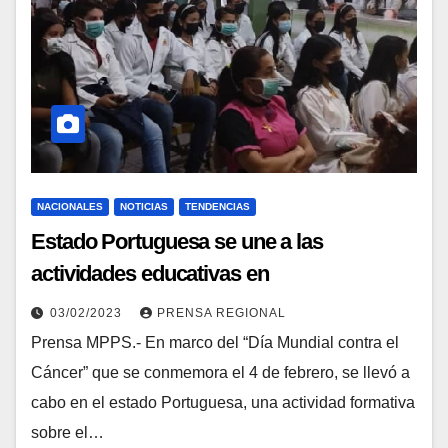
NACIONALES
NOTICIAS
TENDENCIAS
Estado Portuguesa se une a las
actividades educativas en
conmemoración del “Día Mundial contra
03/02/2023
PRENSA REGIONAL
el Cáncer”
Prensa MPPS.- En marco del “Día Mundial contra el
Cáncer” que se conmemora el 4 de febrero, se llevó a
cabo en el estado Portuguesa, una actividad formativa
sobre el…