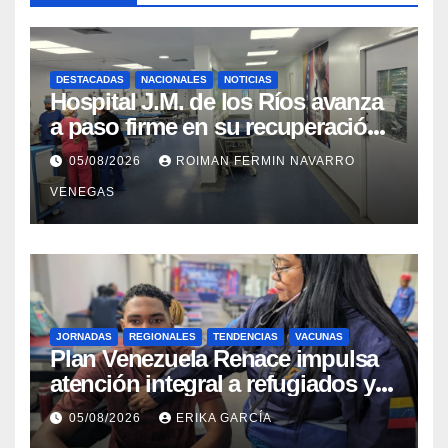
DESTACADAS
NACIONALES
NOTICIAS
Hospital J.M. de los Ríos avanza
a paso firme en su recuperación
tras los recientes eventos
05/08/2026
ROIMAN FERMIN NAVARRO
sísmicos
VENEGAS
JORNADAS
REGIONALES
TENDENCIAS
VACUNAS
​Plan Venezuela Renace impulsa
atención integral a refugiados y
evaluación de vacunación en
05/08/2026
ERIKA GARCÍA
Aragua