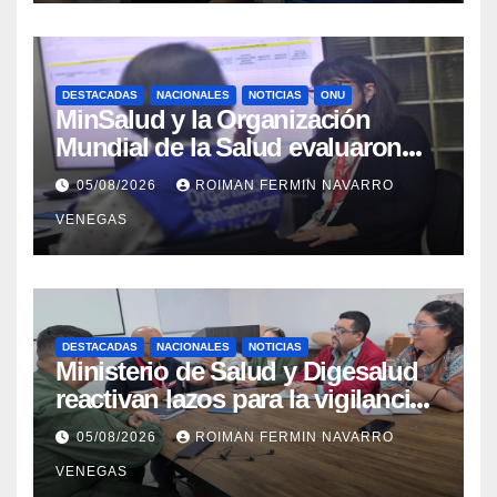
DESTACADAS
NACIONALES
NOTICIAS
ONU
MinSalud y la Organización
Mundial de la Salud evaluaron
propuesta técnica integral en
05/08/2026
ROIMAN FERMIN NAVARRO
materia de agua saneamiento e
VENEGAS
higiene ante contingencia
sísmica
DESTACADAS
NACIONALES
NOTICIAS
Ministerio de Salud y Digesalud
reactivan lazos para la vigilancia
epidemiológica y el control de
05/08/2026
ROIMAN FERMIN NAVARRO
enfermedades
VENEGAS