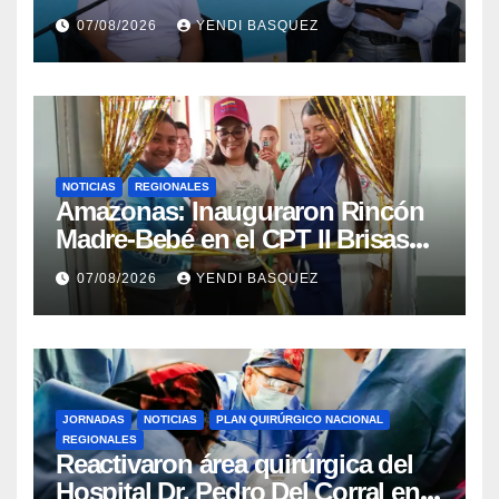
la reinauguración del CDI La
07/08/2026
YENDI BASQUEZ
Mora
NOTICIAS
REGIONALES
​Amazonas: Inauguraron Rincón
Madre-Bebé en el CPT II Brisas
del Aeropuerto ​Inauguraron
07/08/2026
YENDI BASQUEZ
Rincón
JORNADAS
NOTICIAS
PLAN QUIRÚRGICO NACIONAL
REGIONALES
Reactivaron área quirúrgica del
Hospital Dr. Pedro Del Corral en