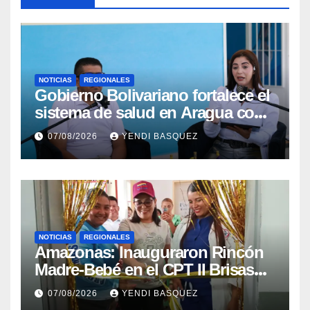
NOTICIAS
REGIONALES
Gobierno Bolivariano fortalece el
sistema de salud en Aragua con
la reinauguración del CDI La
07/08/2026
YENDI BASQUEZ
Mora
NOTICIAS
REGIONALES
​Amazonas: Inauguraron Rincón
Madre-Bebé en el CPT II Brisas
del Aeropuerto ​Inauguraron
07/08/2026
YENDI BASQUEZ
Rincón