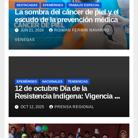
DESTACADAS
EFEMÉRIDES
TRABAJO ESPECIAL
La sombra del cáncer de piel y el
escudo de la prevención médica
JUN 21, 2026
ROIMAN FERMIN NAVARRO
VENEGAS
EFEMÉRIDES
NACIONALES
TENDENCIAS
12 de octubre Día de la
Resistencia Indígena: Vigencia de
la lucha y la salud pluricultural
OCT 12, 2025
PRENSA REGIONAL