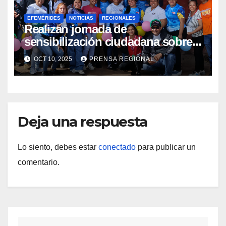
EFEMÉRIDES
NOTICIAS
REGIONALES
Realizan jornada de
sensibilización ciudadana sobre
Salud Mental en Amazonas
OCT 10, 2025
PRENSA REGIONAL
Deja una respuesta
Lo siento, debes estar
conectado
para publicar un
comentario.