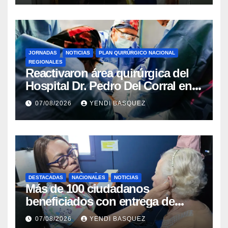
JORNADAS
NOTICIAS
PLAN QUIRÚRGICO NACIONAL
REGIONALES
Reactivaron área quirúrgica del
Hospital Dr. Pedro Del Corral en
Guárico
07/08/2026
YENDI BASQUEZ
DESTACADAS
NACIONALES
NOTICIAS
Más de 100 ciudadanos
beneficiados con entrega de
prótesis auditivas en el Centro de
07/08/2026
YENDI BASQUEZ
Rehabilitación J.J. Arvelo