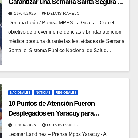
Garantizar una Semana Santa Segura en
La Guaira
19/04/2025
DELVIS RAVELO
Doriana León / Prensa MPPS La Guaira.- Con el
objetivo de prevenir emergencias y brindar atención
médica oportuna durante las festividades de Semana
Santa, el Sistema Público Nacional de Salud…
NACIONALES
NOTICIAS
REGIONALES
10 Puntos de Atención Fueron
Desplegados en Yaracuy para
Temporadistas de la Semana Mayor
19/04/2025
DELVIS RAVELO
2025
Leomar Landinez – Prensa Mpps Yaracuy.- A