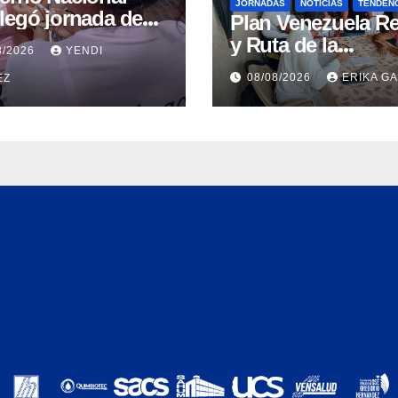
JORNADAS
NOTICIAS
TENDEN
legó jornada de
Plan Venezuela R
nación en La
y Ruta de la
8/2026
YENDI
a para garantizar
Aragüeñidad
08/08/2026
ERIKA G
EZ
ección
garantizan atenci
emiológica
médica integral e
Aragua