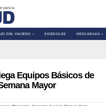
UD DEL VIAJERO
SIGEDOLES
DESCARGAS
ega Equipos Básicos de
 Semana Mayor
,
,
,
onagas
#Nacionales
#operativo de salud
#Semana Santa