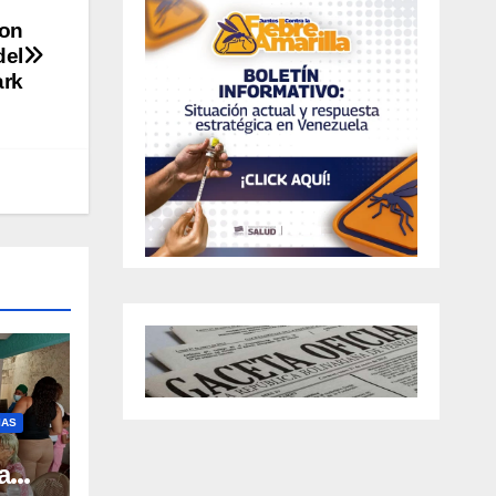
con
del
ark
IAS
a