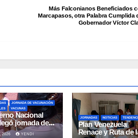
Más Falconianos Beneficiados 
Marcapasos, otra Palabra Cumplida 
Gobernador Víctor Cl
DAS
JORNADA DE VACUNACIÓN
LES
VACUNAS
erno Nacional
JORNADAS
NOTICIAS
TENDENC
legó jornada de
Plan Venezuela
nación en La
Renace y Ruta de l
, 2026
YENDI