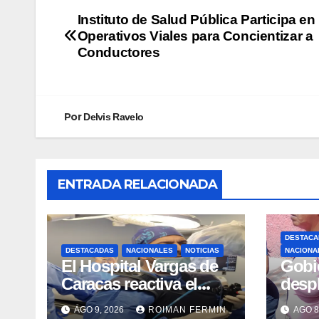
Instituto de Salud Pública Participa en
Operativos Viales para Concientizar a
Conductores
Por
Delvis Ravelo
ENTRADA RELACIONADA
DESTACA
DESTACADAS
NACIONALES
NOTICIAS
NACIONA
El Hospital Vargas de
Gobi
Caracas reactiva el
desp
servicio de
vacu
AGO 9, 2026
ROIMAN FERMIN
AGO 8