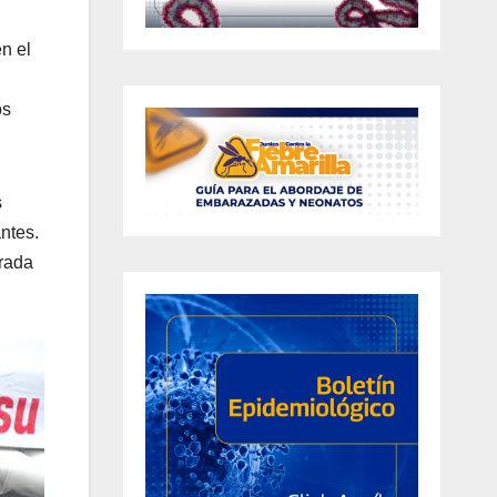
n el
os
s
ntes.
orada