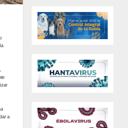
o
la
,
nte
izar
ha
dar a