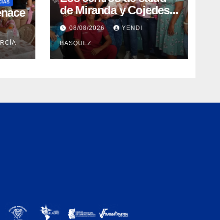
CIAS
de Miranda y Cojedes
enace
clausuran con éxito la
08/08/2026
YENDI
Semana Mundial de la
ARCÍA
BASQUEZ
Lactancia Materna
ón
n