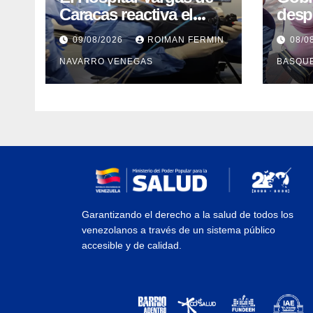
Caracas reactiva el
desp
servicio de
vacu
09/08/2026
ROIMAN FERMIN
08/0
Colangiopancreatograf
Guair
NAVARRO VENEGAS
BASQU
ía Retrógrada
prot
Endoscópica para
epid
beneficiar a cientos de
pacientes
Garantizando el derecho a la salud de todos los
venezolanos a través de un sistema público
accesible y de calidad.