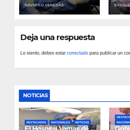
Colangiopancreatograf
Guair
NAVARRO VENEGAS
BASQU
ía Retrógrada
prot
Endoscópica para
epid
beneficiar a cientos de
pacientes
Deja una respuesta
Lo siento, debes estar
conectado
para publicar un co
NOTICIAS
DESTAC
DESTACADAS
NACIONALES
NOTICIAS
NACION
El Hospital Vargas de
Gobi