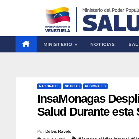
MINISTERIO
NOTICIAS
SAL
NACIONALES
NOTICIAS
REGIONALES
InsaMonagas Despli
Salud Durante esta
Por
Delvis Ravelo
,
#Jornada Médica Integral
#M