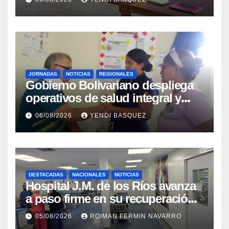
JORNADAS
NOTICIAS
REGIONALES
Gobierno Bolivariano despliega
operativos de salud integral y
protección social en los
06/08/2026
YENDI BASQUEZ
municipios Sucre y Mario
Briceño Iragorry del estado
Aragua
DESTACADAS
NACIONALES
NOTICIAS
Hospital J.M. de los Ríos avanza
a paso firme en su recuperación
tras los recientes eventos
05/08/2026
ROIMAN FERMIN NAVARRO
sísmicos