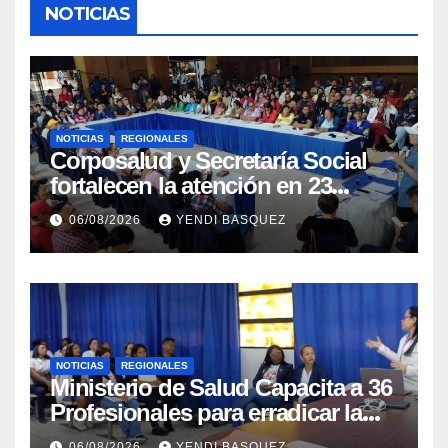
NOTICIAS
NOTICIAS
REGIONALES
Corposalud y Secretaría Social
fortalecen la atención en 23
municipios
06/08/2026
YENDI BASQUEZ
NOTICIAS
REGIONALES
Ministerio de Salud Capacita a 36
Profesionales para erradicar la
Tuberculosis en Yaracuy
06/08/2026
YENDI BASQUEZ