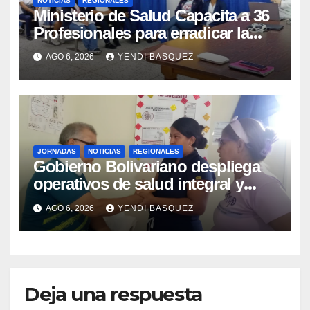
NOTICIAS
REGIONALES
Ministerio de Salud Capacita a 36
Profesionales para erradicar la
Tuberculosis en Yaracuy
AGO 6, 2026
YENDI BASQUEZ
JORNADAS
NOTICIAS
REGIONALES
Gobierno Bolivariano despliega
operativos de salud integral y
protección social en los
AGO 6, 2026
YENDI BASQUEZ
municipios Sucre y Mario Briceño
Iragorry del estado Aragua
Deja una respuesta