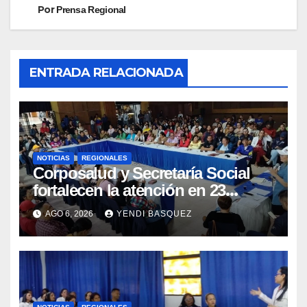
Por
Prensa Regional
ENTRADA RELACIONADA
NOTICIAS
REGIONALES
Corposalud y Secretaría Social
fortalecen la atención en 23
municipios
AGO 6, 2026
YENDI BASQUEZ