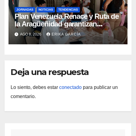
JORNADAS
NOTICIAS
TENDENCIAS
Plan Venezuela Renace y Ruta de
la Aragüeñidad garantizan
atención médica integral en
AGO 8, 2026
ERIKA GARCÍA
Aragua
Deja una respuesta
Lo siento, debes estar
conectado
para publicar un
comentario.