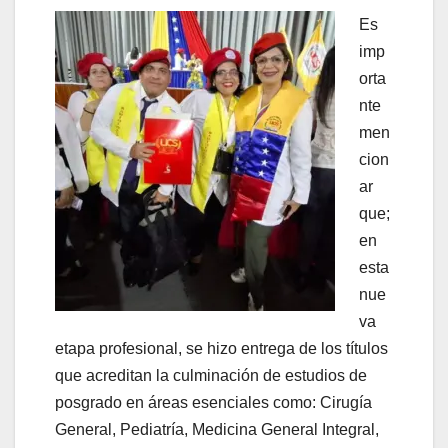
Es
imp
orta
nte
men
cion
ar
que;
en
esta
nue
va
etapa profesional, se hizo entrega de los títulos
que acreditan la culminación de estudios de
posgrado en áreas esenciales como: Cirugía
General, Pediatría, Medicina General Integral,