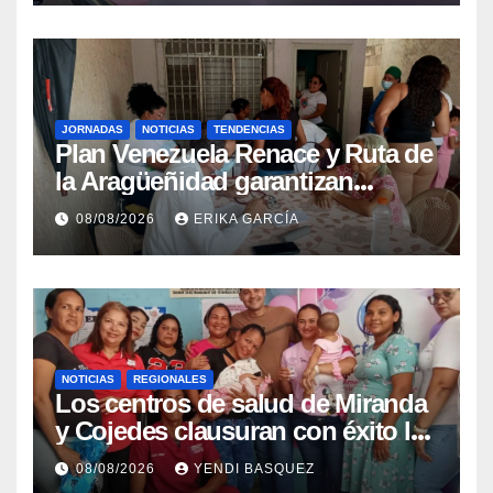
JORNADAS
NOTICIAS
TENDENCIAS
Plan Venezuela Renace y Ruta de
la Aragüeñidad garantizan
atención médica integral en
08/08/2026
ERIKA GARCÍA
Aragua
NOTICIAS
REGIONALES
Los centros de salud de Miranda
y Cojedes clausuran con éxito la
Semana Mundial de la Lactancia
08/08/2026
YENDI BASQUEZ
Materna