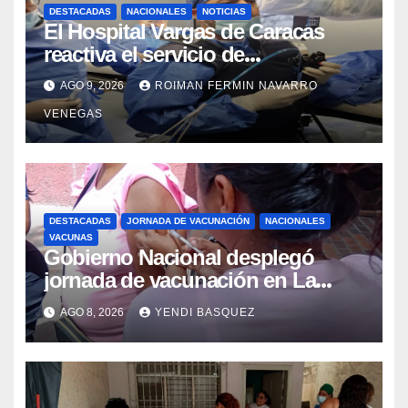
DESTACADAS
NACIONALES
NOTICIAS
El Hospital Vargas de Caracas
reactiva el servicio de
Colangiopancreatografía
AGO 9, 2026
ROIMAN FERMIN NAVARRO
Retrógrada Endoscópica para
VENEGAS
beneficiar a cientos de pacientes
DESTACADAS
JORNADA DE VACUNACIÓN
NACIONALES
VACUNAS
Gobierno Nacional desplegó
jornada de vacunación en La
Guaira para garantizar protección
AGO 8, 2026
YENDI BASQUEZ
epidemiológica