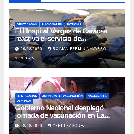
DESTACADAS
NACIONALES
NOTICIAS
El Hospital Vargas de Caracas
reactiva el servicio de
Colangiopancreatografía
09/08/2026
ROIMAN FERMIN NAVARRO
Retrógrada Endoscópica para
VENEGAS
beneficiar a cientos de pacientes
DESTACADAS
JORNADA DE VACUNACIÓN
NACIONALES
VACUNAS
Gobierno Nacional desplegó
jornada de vacunación en La
Guaira para garantizar protección
08/08/2026
YENDI BASQUEZ
epidemiológica