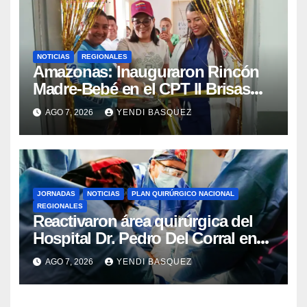
NOTICIAS
REGIONALES
​Amazonas: Inauguraron Rincón
Madre-Bebé en el CPT II Brisas
del Aeropuerto ​Inauguraron
AGO 7, 2026
YENDI BASQUEZ
Rincón
JORNADAS
NOTICIAS
PLAN QUIRÚRGICO NACIONAL
REGIONALES
Reactivaron área quirúrgica del
Hospital Dr. Pedro Del Corral en
Guárico
AGO 7, 2026
YENDI BASQUEZ