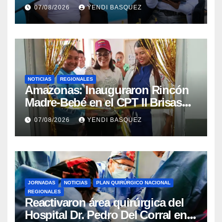
la reinauguración del CDI La
07/08/2026
YENDI BASQUEZ
Mora
NOTICIAS
REGIONALES
​Amazonas: Inauguraron Rincón
Madre-Bebé en el CPT II Brisas
del Aeropuerto ​Inauguraron
07/08/2026
YENDI BASQUEZ
Rincón
JORNADAS
NOTICIAS
PLAN QUIRÚRGICO NACIONAL
REGIONALES
Reactivaron área quirúrgica del
Hospital Dr. Pedro Del Corral en