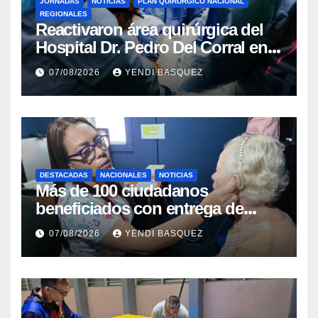
JORNADAS
NOTICIAS
PLAN QUIRÚRGICO NACIONAL
REGIONALES
Reactivaron área quirúrgica del
Hospital Dr. Pedro Del Corral en
Guárico
07/08/2026
YENDI BASQUEZ
DESTACADAS
NACIONALES
NOTICIAS
Más de 100 ciudadanos
beneficiados con entrega de
prótesis auditivas en el Centro de
07/08/2026
YENDI BASQUEZ
Rehabilitación J.J. Arvelo