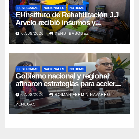
DESTACADAS
NACIONALES
NOTICIAS
El Instituto de Rehabilitación J.J
Arvelo recibió insumos y
herramientas para la atención de
07/08/2026
YENDI BASQUEZ
personas con discapacidad
DESTACADAS
NACIONALES
NOTICIAS
Gobierno nacional y regional
afinaron estrategias para acelerar
la vacunación antirrábica en el
07/08/2026
ROIMAN FERMIN NAVARRO
estado Zulia
VENEGAS