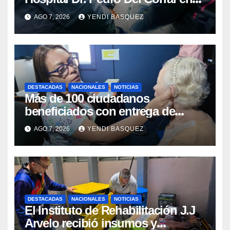
Guárico
AGO 7, 2026
YENDI BASQUEZ
DESTACADAS
NACIONALES
NOTICIAS
Más de 100 ciudadanos
beneficiados con entrega de
prótesis auditivas en el Centro de
AGO 7, 2026
YENDI BASQUEZ
Rehabilitación J.J. Arvelo
DESTACADAS
NACIONALES
NOTICIAS
El Instituto de Rehabilitación J.J
Arvelo recibió insumos y