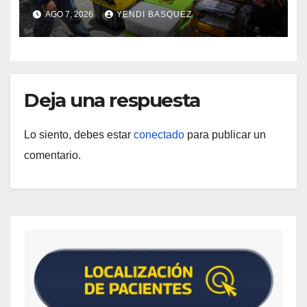
herramientas para la atención de
AGO 7, 2026
YENDI BASQUEZ
personas con discapacidad
Deja una respuesta
Lo siento, debes estar
conectado
para publicar un
comentario.