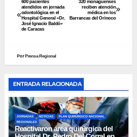
600 pacientes
320 monaguenses
atendidos en jornada
reciben atención
odontológica en el
médica en los
Hospital General «Dr.
Barrancas del Orinoco
José Ignacio Baldó»
de Caracas
Por
Prensa Regional
ENTRADA RELACIONADA
JORNADAS
NOTICIAS
PLAN QUIRÚRGICO NACIONAL
REGIONALES
Reactivaron área quirúrgica del
Hospital Dr. Pedro Del Corral en