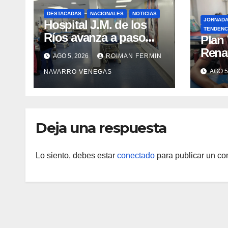
DESTACADAS
NACIONALES
NOTICIAS
JORNAD
Hospital J.M. de los
TENDENC
Ríos avanza a paso
​Plan
firme en su
Rena
AGO 5, 2026
ROIMAN FERMIN
recuperación tras los
atenc
AGO 5
NAVARRO VENEGAS
recientes eventos
refug
sísmicos
eval
vacu
Deja una respuesta
Lo siento, debes estar
conectado
para publicar un co