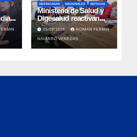
DESTACADAS
NACIONALES
NOTICIAS
Ministerio de Salud y
dial
Digesalud reactivan
aron
lazos para la vigilancia
FERMIN
05/08/2026
ROIMAN FERMIN
epidemiológica y el
NAVARRO VENEGAS
a de
control de
 e
enfermedades
ica