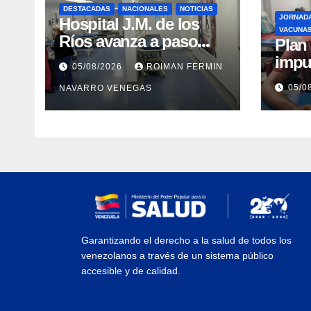
DESTACADAS
NACIONALES
NOTICIAS
JORNAD
Hospital J.M. de los
VACUNA
Ríos avanza a paso
​Pla
firme en su
impu
05/08/2026
ROIMAN FERMIN
recuperación tras los
integ
05/0
NAVARRO VENEGAS
recientes eventos
eval
sísmicos
vacu
Garantizando el derecho a la salud de todos los
venezolanos a través de un sistema público
accesible y de calidad.