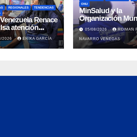
ONU
AS
REGIONALES
TENDENCIAS
MinSalud y la
S
Organización Mun
n Venezuela Renace
de la Salud evalu
lsa atención
05/08/2026
ROIMAN 
propuesta técnica
ral a refugiados y
8/2026
ERIKA GARCÍA
NAVARRO VENEGAS
integral en materi
uación de
agua saneamiento
nación en Aragua
higiene ante
contingencia sísm