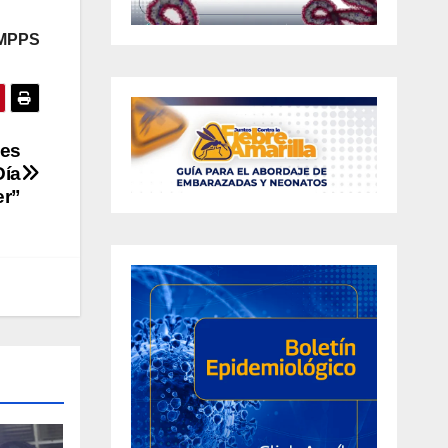
 MPPS
des
Día
er”