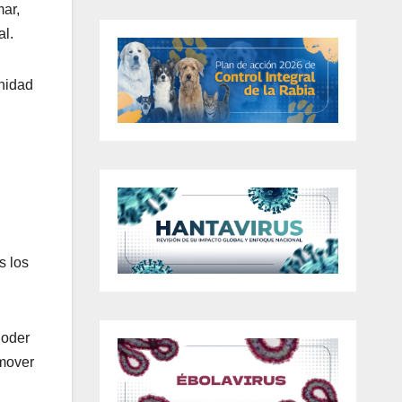
ar,
al.
unidad
s los
Poder
omover