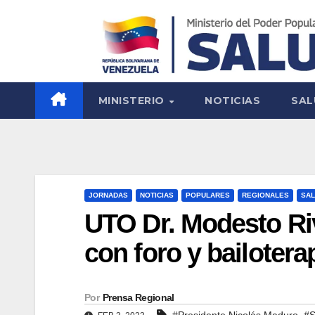
MINISTERIO
NOTICIAS
SAL
JORNADAS
NOTICIAS
POPULARES
REGIONALES
SAL
UTO Dr. Modesto R
con foro y bailotera
Por
Prensa Regional
,
#Presidente Nicolás Maduro
#