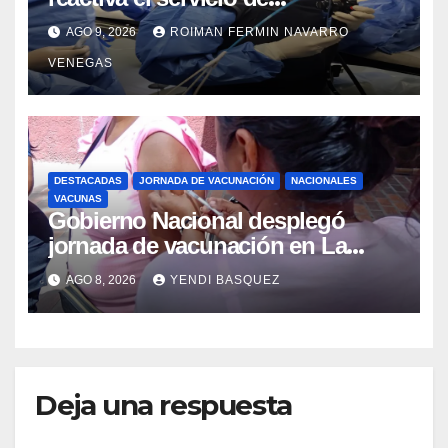
Colangiopancreatografía
AGO 9, 2026
ROIMAN FERMIN NAVARRO
Retrógrada Endoscópica para
VENEGAS
beneficiar a cientos de pacientes
DESTACADAS
JORNADA DE VACUNACIÓN
NACIONALES
VACUNAS
Gobierno Nacional desplegó
jornada de vacunación en La
Guaira para garantizar protección
AGO 8, 2026
YENDI BASQUEZ
epidemiológica
Deja una respuesta