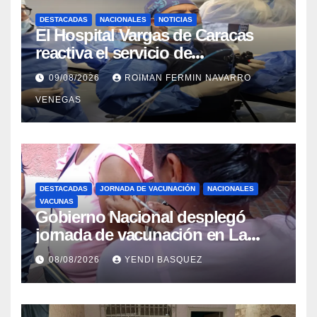
DESTACADAS
NACIONALES
NOTICIAS
El Hospital Vargas de Caracas
reactiva el servicio de
Colangiopancreatografía
09/08/2026
ROIMAN FERMIN NAVARRO
Retrógrada Endoscópica para
VENEGAS
beneficiar a cientos de pacientes
DESTACADAS
JORNADA DE VACUNACIÓN
NACIONALES
VACUNAS
Gobierno Nacional desplegó
jornada de vacunación en La
Guaira para garantizar protección
08/08/2026
YENDI BASQUEZ
epidemiológica