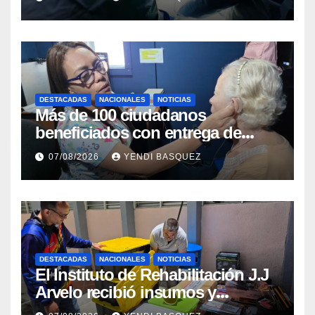
DESTACADAS
NACIONALES
NOTICIAS
Más de 100 ciudadanos
beneficiados con entrega de
prótesis auditivas en el Centro de
07/08/2026
YENDI BASQUEZ
Rehabilitación J.J. Arvelo
DESTACADAS
NACIONALES
NOTICIAS
El Instituto de Rehabilitación J.J
Arvelo recibió insumos y
herramientas para la atención de