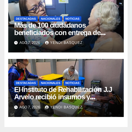
DESTACADAS
NACIONALES
NOTICIAS
Más de 100 ciudadanos
beneficiados con entrega de
prótesis auditivas en el Centro de
AGO 7, 2026
YENDI BASQUEZ
Rehabilitación J.J. Arvelo
DESTACADAS
NACIONALES
NOTICIAS
El Instituto de Rehabilitación J.J
Arvelo recibió insumos y
herramientas para la atención de
AGO 7, 2026
YENDI BASQUEZ
personas con discapacidad