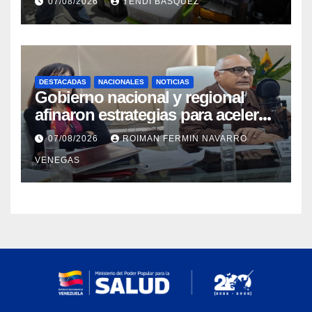
07/08/2026
YENDI BASQUEZ
personas con discapacidad
DESTACADAS
NACIONALES
NOTICIAS
Gobierno nacional y regional
afinaron estrategias para acelerar
la vacunación antirrábica en el
07/08/2026
ROIMAN FERMIN NAVARRO
estado Zulia
VENEGAS