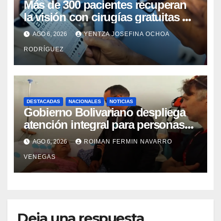
Más de 300 pacientes recuperan
la visión con cirugías gratuitas de
cataratas en Zulia
AGO 6, 2026
YENTZA JOSEFINA OCHOA
RODRÍGUEZ
DESTACADAS
NACIONALES
NOTICIAS
Gobierno Bolivariano despliega
atención integral para personas
con discapacidad en
AGO 6, 2026
ROIMAN FERMIN NAVARRO
campamentos de La Guaira
VENEGAS
Deja una respuesta