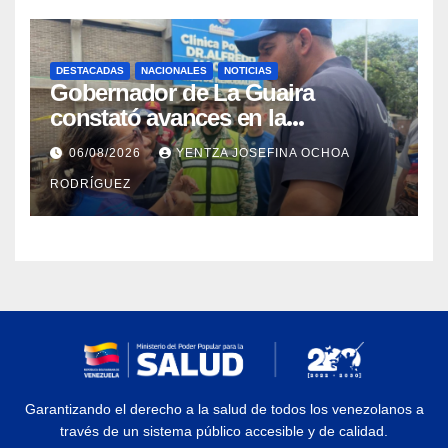
DESTACADAS
NACIONALES
NOTICIAS
Gobernador de La Guaira
constató avances en la
rehabilitación del Hospitalito de
06/08/2026
YENTZA JOSEFINA OCHOA
Catia la Mar
RODRÍGUEZ
Garantizando el derecho a la salud de todos los venezolanos a
través de un sistema público accesible y de calidad.