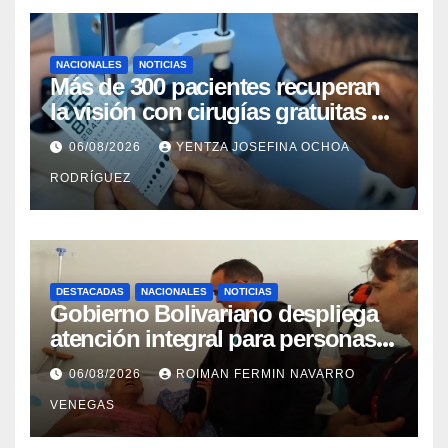
NACIONALES
NOTICIAS
Más de 300 pacientes recuperan
la visión con cirugías gratuitas de
cataratas en Zulia
06/08/2026
YENTZA JOSEFINA OCHOA
RODRÍGUEZ
DESTACADAS
NACIONALES
NOTICIAS
Gobierno Bolivariano despliega
atención integral para personas
con discapacidad en
06/08/2026
ROIMAN FERMIN NAVARRO
campamentos de La Guaira
VENEGAS