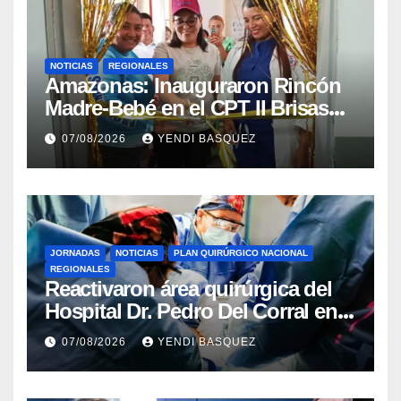
NOTICIAS
REGIONALES
​Amazonas: Inauguraron Rincón
Madre-Bebé en el CPT II Brisas
del Aeropuerto ​Inauguraron
07/08/2026
YENDI BASQUEZ
Rincón
JORNADAS
NOTICIAS
PLAN QUIRÚRGICO NACIONAL
REGIONALES
Reactivaron área quirúrgica del
Hospital Dr. Pedro Del Corral en
Guárico
07/08/2026
YENDI BASQUEZ