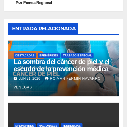
Por
Prensa Regional
ENTRADA RELACIONADA
DESTACADAS
EFEMÉRIDES
TRABAJO ESPECIAL
La sombra del cáncer de piel y el
escudo de la prevención médica
JUN 21, 2026
ROIMAN FERMIN NAVARRO
VENEGAS
EFEMÉRIDES
NACIONALES
TENDENCIAS