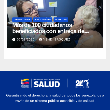
DESTACADAS
NACIONALES
NOTICIAS
Más de 100 ciudadanos
beneficiados con entrega de
prótesis auditivas en el Centro de
07/08/2026
YENDI BASQUEZ
Rehabilitación J.J. Arvelo
Garantizando el derecho a la salud de todos los venezolanos a
través de un sistema público accesible y de calidad.