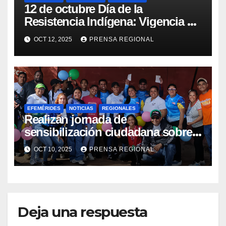
12 de octubre Día de la
Resistencia Indígena: Vigencia de
la lucha y la salud pluricultural
OCT 12, 2025
PRENSA REGIONAL
EFEMÉRIDES
NOTICIAS
REGIONALES
Realizan jornada de
sensibilización ciudadana sobre
Salud Mental en Amazonas
OCT 10, 2025
PRENSA REGIONAL
Deja una respuesta