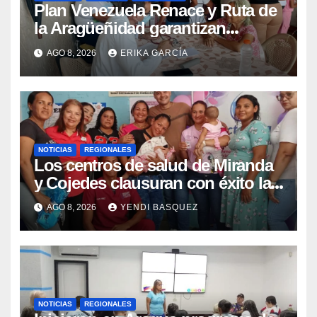
Plan Venezuela Renace y Ruta de
la Aragüeñidad garantizan
atención médica integral en
AGO 8, 2026
ERIKA GARCÍA
Aragua
NOTICIAS
REGIONALES
Los centros de salud de Miranda
y Cojedes clausuran con éxito la
Semana Mundial de la Lactancia
AGO 8, 2026
YENDI BASQUEZ
Materna
NOTICIAS
REGIONALES