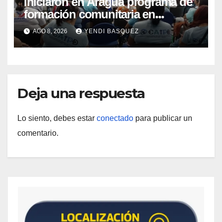
Iniciaron en Aragua programa de
formación comunitaria en
atención a personas con
AGO 8, 2026
YENDI BASQUEZ
discapacidad
Deja una respuesta
Lo siento, debes estar
conectado
para publicar un
comentario.