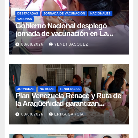
DESTACADAS
JORNADA DE VACUNACIÓN
NACIONALES
VACUNAS
Gobierno Nacional desplegó
jornada de vacunación en La
Guaira para garantizar protección
08/08/2026
YENDI BASQUEZ
epidemiológica
JORNADAS
NOTICIAS
TENDENCIAS
Plan Venezuela Renace y Ruta de
la Aragüeñidad garantizan
atención médica integral en
08/08/2026
ERIKA GARCÍA
Aragua