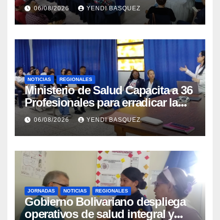
municipios
06/08/2026
YENDI BASQUEZ
NOTICIAS
REGIONALES
Ministerio de Salud Capacita a 36
Profesionales para erradicar la
Tuberculosis en Yaracuy
06/08/2026
YENDI BASQUEZ
JORNADAS
NOTICIAS
REGIONALES
Gobierno Bolivariano despliega
operativos de salud integral y