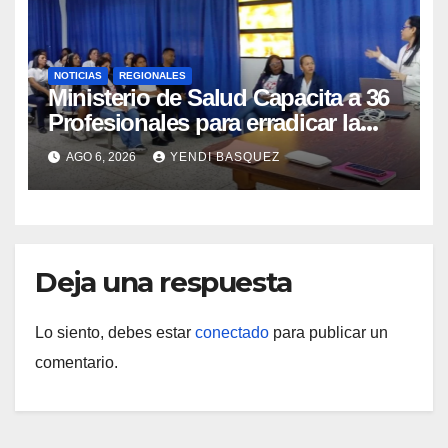
NOTICIAS
REGIONALES
Ministerio de Salud Capacita a 36
Profesionales para erradicar la
Tuberculosis en Yaracuy
AGO 6, 2026
YENDI BASQUEZ
Deja una respuesta
Lo siento, debes estar
conectado
para publicar un
comentario.