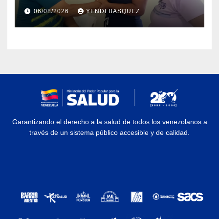
protección social en los
06/08/2026
YENDI BASQUEZ
municipios Sucre y Mario
Briceño Iragorry del estado
Aragua
Garantizando el derecho a la salud de todos los venezolanos a
través de un sistema público accesible y de calidad.