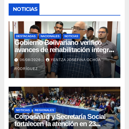
NOTICIAS
DESTACADAS
NACIONALES
NOTICIAS
Gobierno Bolivariano verificó
avances de rehabilitación integral
en el Hospital Dr. José María
06/08/2026
YENTZA JOSEFINA OCHOA
Vargas
RODRÍGUEZ
NOTICIAS
REGIONALES
Corposalud y Secretaría Social
fortalecen la atención en 23