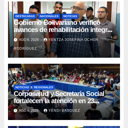
DESTACADAS
NACIONALES
NOTICIAS
Gobierno Bolivariano verificó
avances de rehabilitación integral
en el Hospital Dr. José María
AGO 6, 2026
YENTZA JOSEFINA OCHOA
Vargas
RODRÍGUEZ
NOTICIAS
REGIONALES
Corposalud y Secretaría Social
fortalecen la atención en 23
municipios
AGO 6, 2026
YENDI BASQUEZ