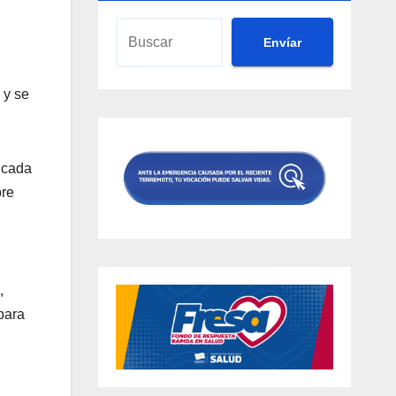
Envíar
 y se
 cada
bre
,
para