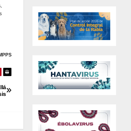
,
s
 MPPS
x8yd]
llá
sis