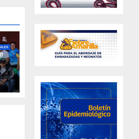
ALES
4r]
e