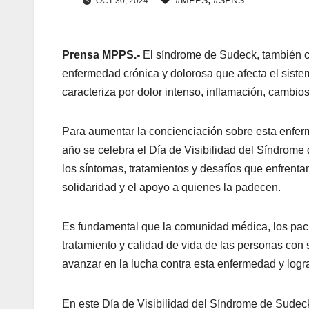
OCT 30, 2024
Prensa MPPS.-
El síndrome de Sudeck, también c
enfermedad crónica y dolorosa que afecta el sistem
caracteriza por dolor intenso, inflamación, cambios 
Para aumentar la concienciación sobre esta enfer
año se celebra el Día de Visibilidad del Síndrome
los síntomas, tratamientos y desafíos que enfrent
solidaridad y el apoyo a quienes la padecen.
Es fundamental que la comunidad médica, los pacie
tratamiento y calidad de vida de las personas con
avanzar en la lucha contra esta enfermedad y logr
1st Choice Keto First ACV Gummies Review – Will
En este Día de Visibilidad del Síndrome de Sudeck