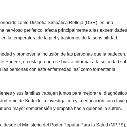
onocido como Distrofia Simpática Refleja (DSR), es una
a nervioso periférico, afecta principalmente a las extremidades
en la temperatura de la piel y trastornos de la sensibilidad.
medad y promover la inclusión de las personas que la padecen,
 de Sudeck, en esta jornada se busca informar a la sociedad so
an las personas con esta enfermedad, así como fomentar la
ntes y sus familias trabajen juntos para mejorar el diagnóstico
 síndrome de Sudeck, la investigación y la educación son clave 
ar una mayor comprensión y empatía hacia quienes la sufren.
 It Work For You? [0wvzyx7n9]
, desde el Ministerio del Poder Popular Para la Salud (MPPS),