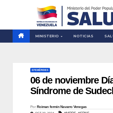
MINISTERIO
NOTICIAS
SAL
EFEMÉRIDES
06 de noviembre Día 
Síndrome de Sudec
Por
Roiman fermin Navarro Venegas
,
#MPPS
#SPNS