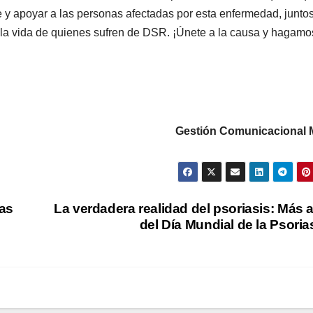
in [xoqpbopg2]
e y apoyar a las personas afectadas por esta enfermedad, juntos
in [es6c55uzs]
r la vida de quienes sufren de DSR. ¡Únete a la causa y hagamo
n Apple Cider Vinegar Transformed 5 University Students
0-Pound Weight Loss [nbtijy0f0]
 the Key to Round-the-Clock Weight Loss? [lmt47wiym]
Effects and Results [6s3te39kh]
Gestión Comunicacional
kxxb]
ss Success Story [s4phhpe0j]
t & Achieve the Golden Ratio [xfk13tnzb]
rious Customer Warning or Does It Work as Advertised? [ivi1q
cas
La verdadera realidad del psoriasis: Más a
s Hoax or Legit Weight Loss Pills That Work? [iiu7kik97]
del Día Mundial de la Psoria
 Reviews: Are They Worth the Hype? [8h5p54d88]
 Customer Concerns? [ooqx9n7ix]
Latest Research [zinuxjp1h]
s Really Boost Your Keto Journey? [imlx11k1f]