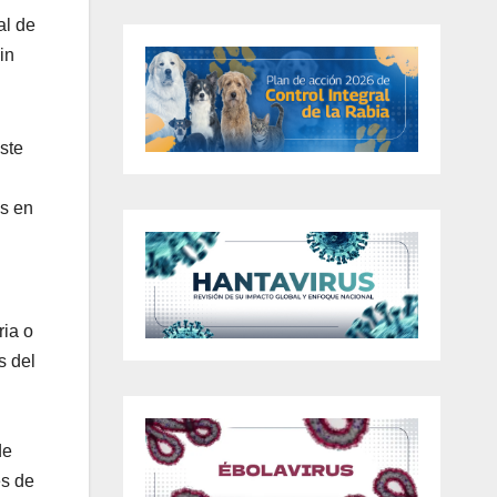
al de
in
ste
as en
ria o
s del
de
és de