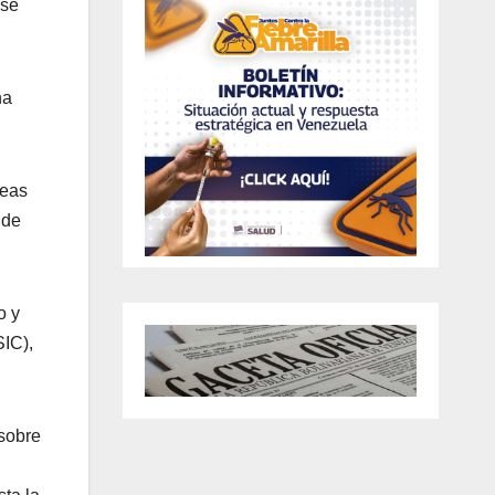
 se
na
reas
 de
o y
SIC),
 sobre