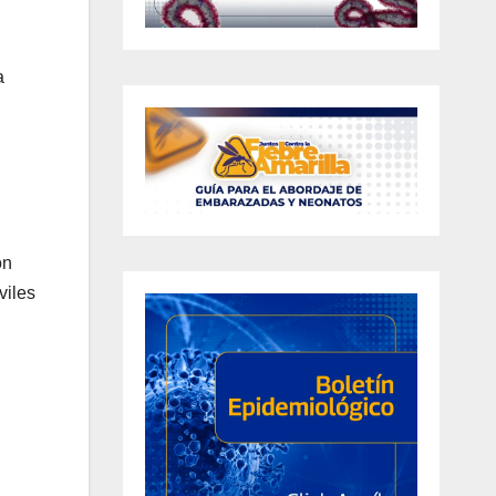
a
on
viles