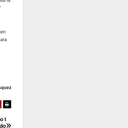
ta la
”
 en
para
squez
o I
ado