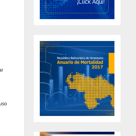
ar
 uso