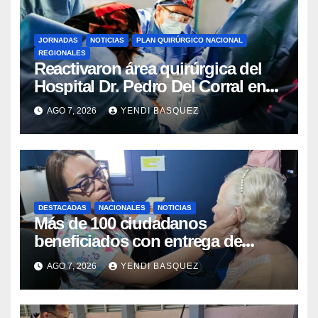
JORNADAS
NOTICIAS
PLAN QUIRÚRGICO NACIONAL
REGIONALES
Reactivaron área quirúrgica del
Hospital Dr. Pedro Del Corral en
Guárico
AGO 7, 2026
YENDI BASQUEZ
DESTACADAS
NACIONALES
NOTICIAS
Más de 100 ciudadanos
beneficiados con entrega de
prótesis auditivas en el Centro de
AGO 7, 2026
YENDI BASQUEZ
Rehabilitación J.J. Arvelo