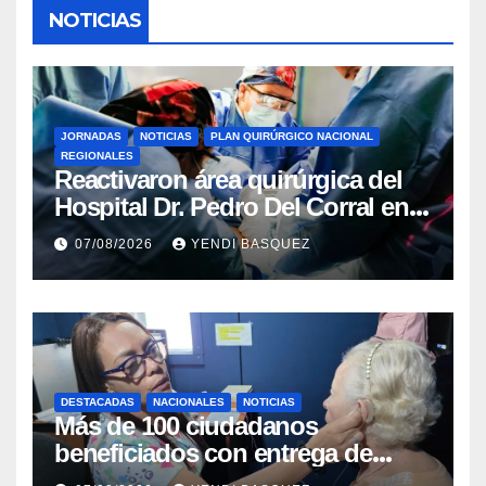
NOTICIAS
JORNADAS
NOTICIAS
PLAN QUIRÚRGICO NACIONAL
REGIONALES
Reactivaron área quirúrgica del
Hospital Dr. Pedro Del Corral en
Guárico
07/08/2026
YENDI BASQUEZ
DESTACADAS
NACIONALES
NOTICIAS
Más de 100 ciudadanos
beneficiados con entrega de
prótesis auditivas en el Centro de