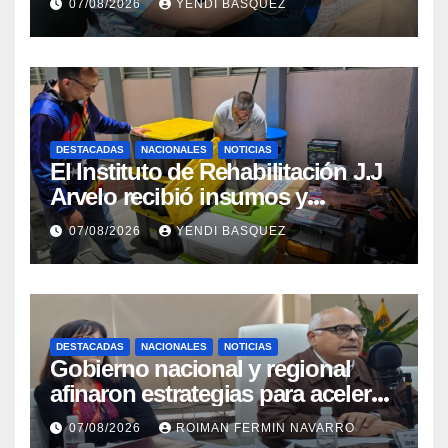
07/08/2026
YENDI BASQUEZ
Rehabilitación J.J. Arvelo
DESTACADAS
NACIONALES
NOTICIAS
El Instituto de Rehabilitación J.J
Arvelo recibió insumos y
herramientas para la atención de
07/08/2026
YENDI BASQUEZ
personas con discapacidad
DESTACADAS
NACIONALES
NOTICIAS
Gobierno nacional y regional
afinaron estrategias para acelerar
la vacunación antirrábica en el
07/08/2026
ROIMAN FERMIN NAVARRO
estado Zulia