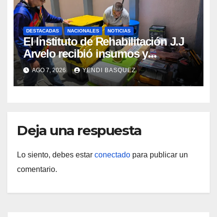
DESTACADAS
NACIONALES
NOTICIAS
El Instituto de Rehabilitación J.J
Arvelo recibió insumos y
herramientas para la atención de
AGO 7, 2026
YENDI BASQUEZ
personas con discapacidad
Deja una respuesta
Lo siento, debes estar
conectado
para publicar un
comentario.