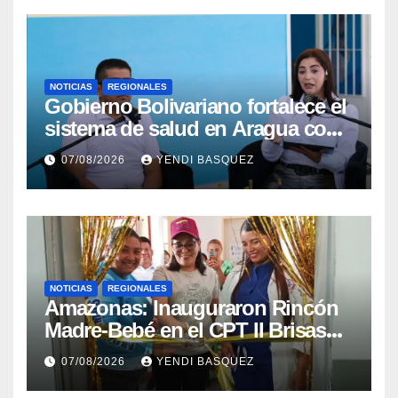
NOTICIAS
REGIONALES
Gobierno Bolivariano fortalece el
sistema de salud en Aragua con
la reinauguración del CDI La
07/08/2026
YENDI BASQUEZ
Mora
NOTICIAS
REGIONALES
​Amazonas: Inauguraron Rincón
Madre-Bebé en el CPT II Brisas
del Aeropuerto ​Inauguraron
07/08/2026
YENDI BASQUEZ
Rincón