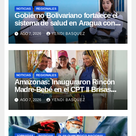
NOTICIAS
REGIONALES
Gobierno Bolivariano fortalece el
sistema de salud en Aragua con
la reinauguración del CDI La Mora
AGO 7, 2026
YENDI BASQUEZ
NOTICIAS
REGIONALES
​Amazonas: Inauguraron Rincón
Madre-Bebé en el CPT II Brisas
del Aeropuerto ​Inauguraron
AGO 7, 2026
YENDI BASQUEZ
Rincón
JORNADAS
NOTICIAS
PLAN QUIRÚRGICO NACIONAL