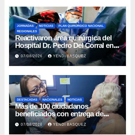
JORNADAS
NOTICIAS
PLAN QUIRÚRGICO NACIONAL
REGIONALES
Reactivaron área quirúrgica del
Hospital Dr. Pedro Del Corral en
Guárico
07/08/2026
YENDI BASQUEZ
DESTACADAS
NACIONALES
NOTICIAS
Más de 100 ciudadanos
beneficiados con entrega de
prótesis auditivas en el Centro de
07/08/2026
YENDI BASQUEZ
Rehabilitación J.J. Arvelo