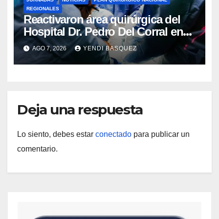
REGIONALES
Reactivaron área quirúrgica del
Hospital Dr. Pedro Del Corral en
Guárico
AGO 7, 2026
YENDI BASQUEZ
Deja una respuesta
Lo siento, debes estar
conectado
para publicar un
comentario.