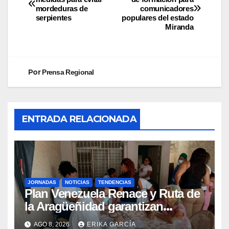
mordeduras de
comunicadores
serpientes
populares del estado
Miranda
Por
Prensa Regional
ENTRADA RELACIONADA
JORNADAS
NOTICIAS
TENDENCIAS
Plan Venezuela Renace y Ruta de
la Aragüeñidad garantizan
atención médica integral en
AGO 8, 2026
ERIKA GARCÍA