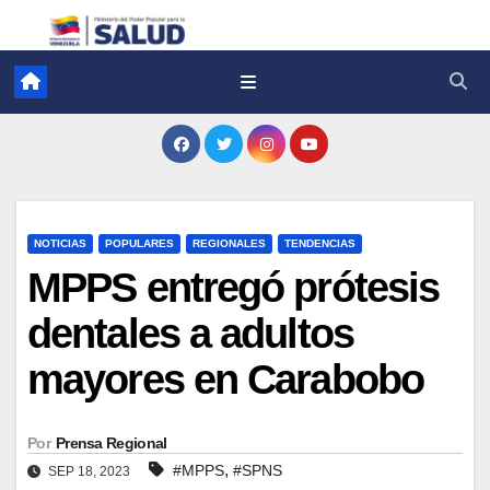
NOTICIAS
POPULARES
REGIONALES
TENDENCIAS
MPPS entregó prótesis
dentales a adultos
mayores en Carabobo
Por
Prensa Regional
,
#MPPS
#SPNS
SEP 18, 2023