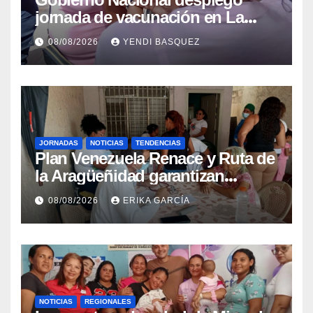
jornada de vacunación en La
Guaira para garantizar protección
08/08/2026
YENDI BASQUEZ
epidemiológica
JORNADAS
NOTICIAS
TENDENCIAS
Plan Venezuela Renace y Ruta de
la Aragüeñidad garantizan
atención médica integral en
08/08/2026
ERIKA GARCÍA
Aragua
NOTICIAS
REGIONALES