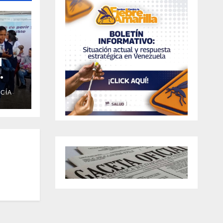
l
CÍA
vida