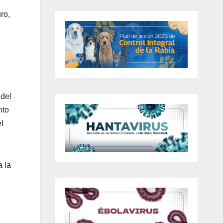
ro,
 del
nto
l
a la