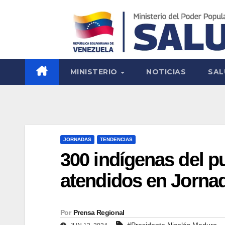
MINISTERIO
NOTICIAS
SAL
JORNADAS
TENDENCIAS
300 indígenas del p
atendidos en Jorna
Por
Prensa Regional
#Presidente Nicolás Maduro