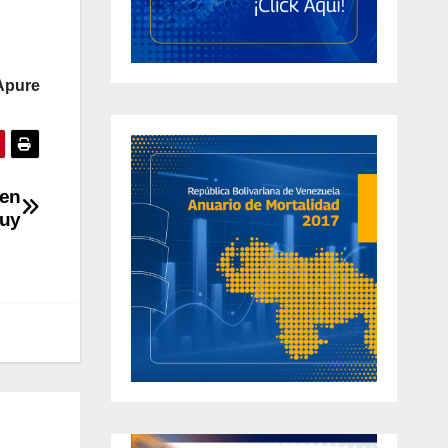
Apure
 en
cuy