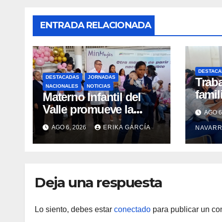
ENTRADA RELACIONADA
DESTACA
DESTACADAS
JORNADAS
Trab
NACIONALES
NOTICIAS
famil
Materno Infantil del
carre
Valle promueve la
AGO 6
medi
lactancia materna
AGO 6, 2026
ERIKA GARCÍA
NAVARR
entre
como un inicio
UCV
sostenible para la vida
Deja una respuesta
Lo siento, debes estar
conectado
para publicar un co