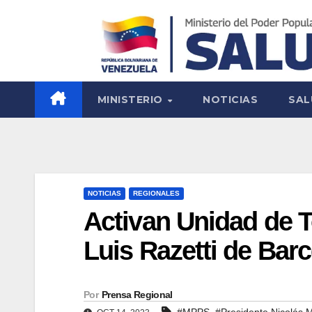
MINISTERIO
NOTICIAS
SAL
NOTICIAS
REGIONALES
Activan Unidad de T
Luis Razetti de Bar
Por
Prensa Regional
,
#MPPS
#Presidente Nicolás 