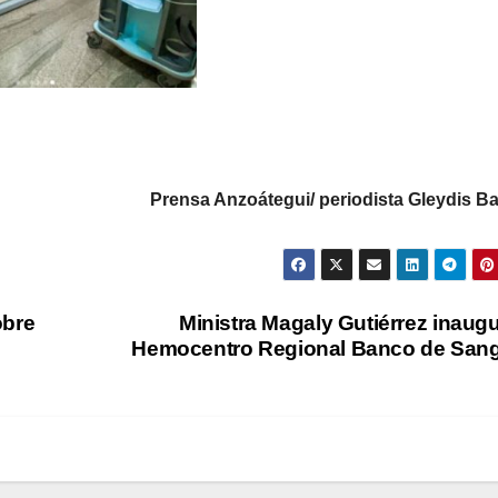
Prensa Anzoátegui/ periodista Gleydis B
obre
Ministra Magaly Gutiérrez inaug
Hemocentro Regional Banco de San