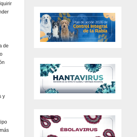
quirir
nder
a de
do
ión
s y
tipo
 más