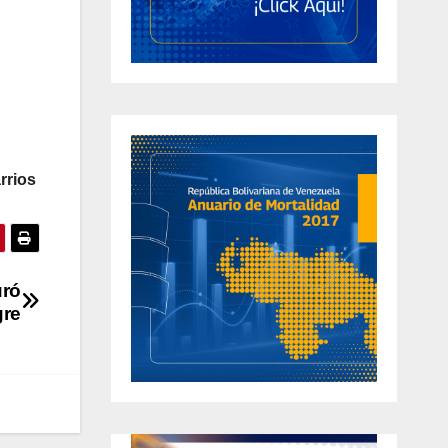
arrios
uró
gre