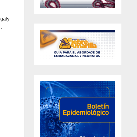
agaly
.