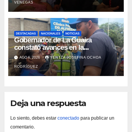
VENEGAS
DESTACADAS
NACIONALES
NOTICIAS
Gobernador de La Guaira
constató avances en la
rehabilitación del Hospitalito de
AGO 6, 2026
YENTZA JOSEFINA OCHOA
Catia la Mar
RODRÍGUEZ
Deja una respuesta
Lo siento, debes estar
conectado
para publicar un
comentario.