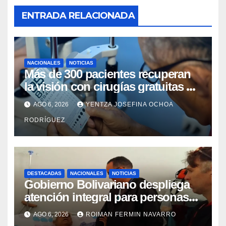
ENTRADA RELACIONADA
NACIONALES
NOTICIAS
Más de 300 pacientes recuperan
la visión con cirugías gratuitas de
cataratas en Zulia
AGO 6, 2026
YENTZA JOSEFINA OCHOA
RODRÍGUEZ
DESTACADAS
NACIONALES
NOTICIAS
Gobierno Bolivariano despliega
atención integral para personas
con discapacidad en
AGO 6, 2026
ROIMAN FERMIN NAVARRO
campamentos de La Guaira