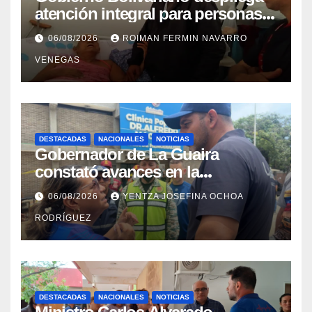
atención integral para personas
con discapacidad en
06/08/2026
ROIMAN FERMIN NAVARRO
campamentos de La Guaira
VENEGAS
DESTACADAS
NACIONALES
NOTICIAS
Gobernador de La Guaira
constató avances en la
rehabilitación del Hospitalito de
06/08/2026
YENTZA JOSEFINA OCHOA
Catia la Mar
RODRÍGUEZ
DESTACADAS
NACIONALES
NOTICIAS