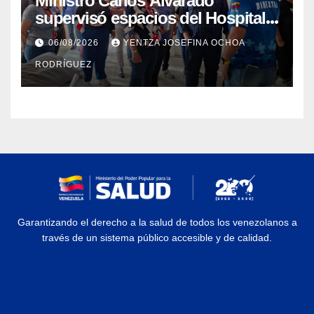
Ministro Carlos Alvarado
supervisó espacios del Hospital
Dermatológico Dr. Martín Vegas
06/08/2026
YENTZA JOSEFINA OCHOA
en La Guaira
RODRÍGUEZ
Garantizando el derecho a la salud de todos los venezolanos a
través de un sistema público accesible y de calidad.