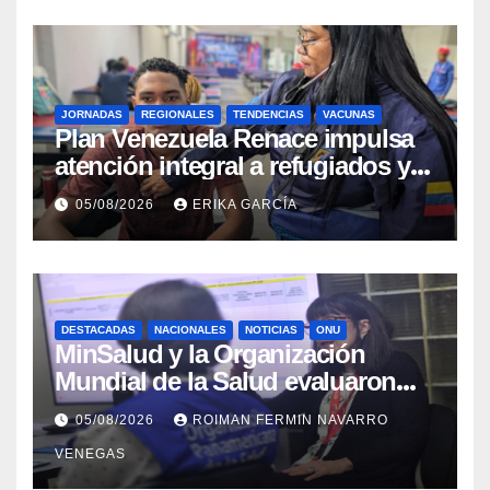
JORNADAS
REGIONALES
TENDENCIAS
VACUNAS
​Plan Venezuela Renace impulsa
atención integral a refugiados y
evaluación de vacunación en
05/08/2026
ERIKA GARCÍA
Aragua
DESTACADAS
NACIONALES
NOTICIAS
ONU
MinSalud y la Organización
Mundial de la Salud evaluaron
propuesta técnica integral en
05/08/2026
ROIMAN FERMIN NAVARRO
materia de agua saneamiento e
VENEGAS
higiene ante contingencia