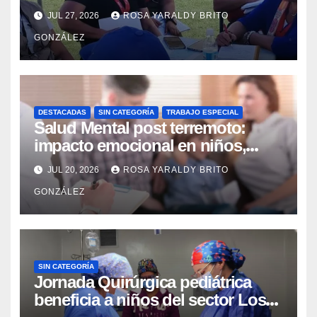
integrales para reforzar la
JUL 27, 2026
ROSA YARALDY BRITO
contingencia
GONZÁLEZ
DESTACADAS
SIN CATEGORÍA
TRABAJO ESPECIAL
Salud Mental post terremoto:
impacto emocional en niños,
niñas, adolescentes y madres
JUL 20, 2026
ROSA YARALDY BRITO
GONZÁLEZ
SIN CATEGORÍA
Jornada Quirúrgica pediátrica
beneficia a niños del sector Los