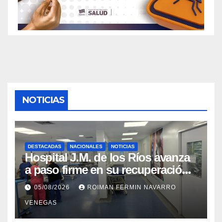
NOTICIAS
DESTACADAS
NACIONALES
NOTICIAS
Hospital J.M. de los Ríos avanza
a paso firme en su recuperación
tras los recientes eventos
05/08/2026
ROIMAN FERMIN NAVARRO
sísmicos
VENEGAS