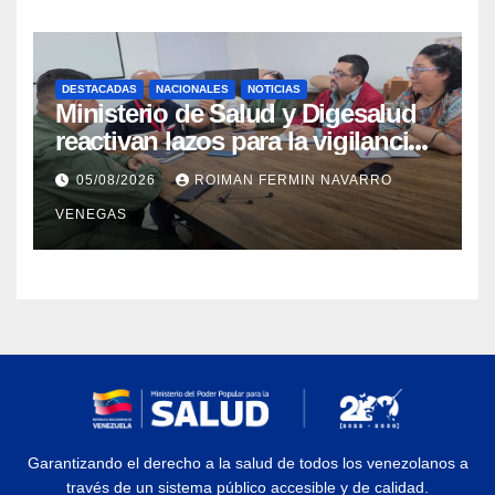
sísmica
DESTACADAS
NACIONALES
NOTICIAS
Ministerio de Salud y Digesalud
reactivan lazos para la vigilancia
epidemiológica y el control de
05/08/2026
ROIMAN FERMIN NAVARRO
enfermedades
VENEGAS
Garantizando el derecho a la salud de todos los venezolanos a
través de un sistema público accesible y de calidad.