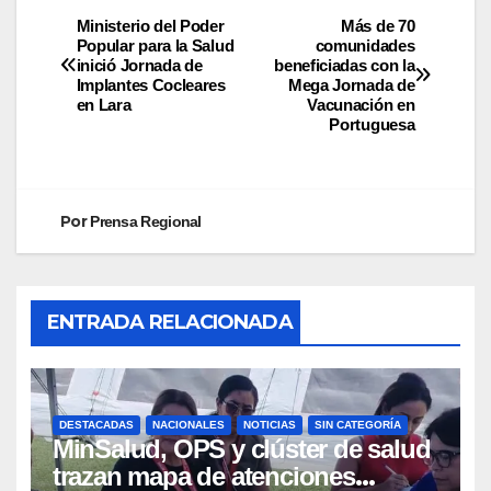
Ministerio del Poder
Más de 70
Popular para la Salud
comunidades
inició Jornada de
beneficiadas con la
Implantes Cocleares
Mega Jornada de
en Lara
Vacunación en
Portuguesa
Por
Prensa Regional
ENTRADA RELACIONADA
DESTACADAS
NACIONALES
NOTICIAS
SIN CATEGORÍA
MinSalud, OPS y clúster de salud
trazan mapa de atenciones