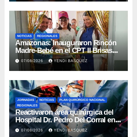
NOTICIAS
REGIONALES
​Amazonas: Inauguraron Rincón
Madre-Bebé en el CPT II Brisas
del Aeropuerto ​Inauguraron
07/08/2026
YENDI BASQUEZ
Rincón
JORNADAS
NOTICIAS
PLAN QUIRÚRGICO NACIONAL
REGIONALES
Reactivaron área quirúrgica del
Hospital Dr. Pedro Del Corral en
Guárico
07/08/2026
YENDI BASQUEZ