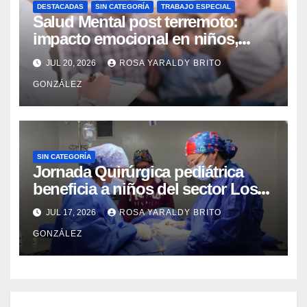
DESTACADAS
SIN CATEGORÍA
TRABAJO ESPECIAL
Salud Mental post terremoto:
impacto emocional en niños,
niñas, adolescentes y madres
JUL 20, 2026
ROSA YARALDY BRITO
GONZÁLEZ
SIN CATEGORÍA
Jornada Quirúrgica pediátrica
beneficia a niños del sector Los
Curos
JUL 17, 2026
ROSA YARALDY BRITO
GONZÁLEZ