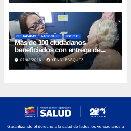
DESTACADAS
NACIONALES
NOTICIAS
Más de 100 ciudadanos
beneficiados con entrega de
prótesis auditivas en el Centro de
07/08/2026
YENDI BASQUEZ
Rehabilitación J.J. Arvelo
Garantizando el derecho a la salud de todos los venezolanos a