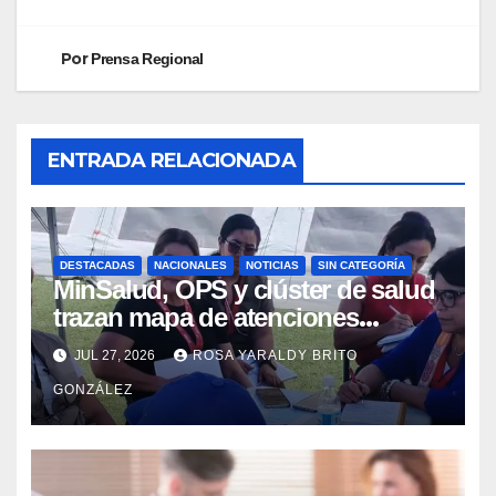
Por
Prensa Regional
ENTRADA RELACIONADA
DESTACADAS
NACIONALES
NOTICIAS
SIN CATEGORÍA
MinSalud, OPS y clúster de salud
trazan mapa de atenciones
integrales para reforzar la
JUL 27, 2026
ROSA YARALDY BRITO
contingencia
GONZÁLEZ