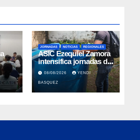
JORNADAS
NOTICIAS
REGIONALES
ua
ASIC Ezequiel Zamora
intensifica jornadas de
taria
abatización y control
08/08/2026
YENDI
sonas
de vectores en
BASQUEZ
comunidades del
Guárico