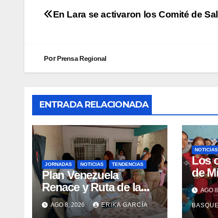
En Lara se activaron los Comité de Sa
Por
Prensa Regional
ENTRADA RELACIONADA
NOTICIAS
Los 
JORNADAS
NOTICIAS
TENDENCIAS
de M
Plan Venezuela
claus
Renace y Ruta de la
AGO 8
Sema
Aragüeñidad
AGO 8, 2026
ERIKA GARCÍA
BASQU
Lact
garantizan atención