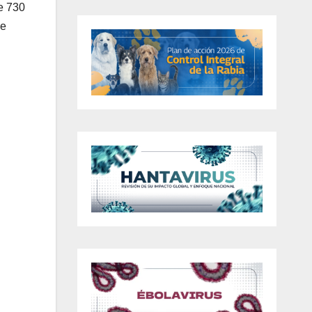
e 730
de