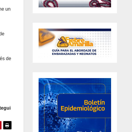
ene un
 de
vés de
tegui