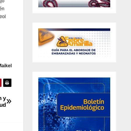
ajo
ién
rol
aikel
n y
lud