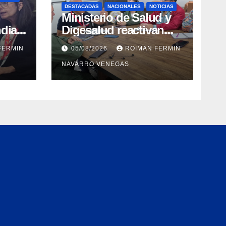
DESTACADAS
NACIONALES
NOTICIAS
Ministerio de Salud y
dial
Digesalud reactivan
aron
lazos para la vigilancia
FERMIN
05/08/2026
ROIMAN FERMIN
epidemiológica y el
NAVARRO VENEGAS
a de
control de
 e
enfermedades
ica