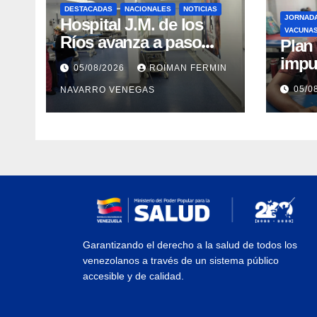
DESTACADAS
NACIONALES
NOTICIAS
JORNAD
Hospital J.M. de los
VACUNA
Ríos avanza a paso
​Pla
firme en su
impu
05/08/2026
ROIMAN FERMIN
recuperación tras los
integ
05/0
NAVARRO VENEGAS
recientes eventos
eval
sísmicos
vacu
Garantizando el derecho a la salud de todos los
venezolanos a través de un sistema público
accesible y de calidad.