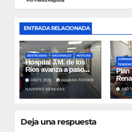
Por
Prensa Regional
ENTRADA RELACIONADA
DESTACADAS
NACIONALES
NOTICIAS
JORNAD
Hospital J.M. de los
TENDENC
Ríos avanza a paso
​Plan
firme en su
Rena
AGO 5, 2026
ROIMAN FERMIN
recuperación tras los
atenc
AGO 5
NAVARRO VENEGAS
recientes eventos
refug
sísmicos
eval
vacu
Deja una respuesta