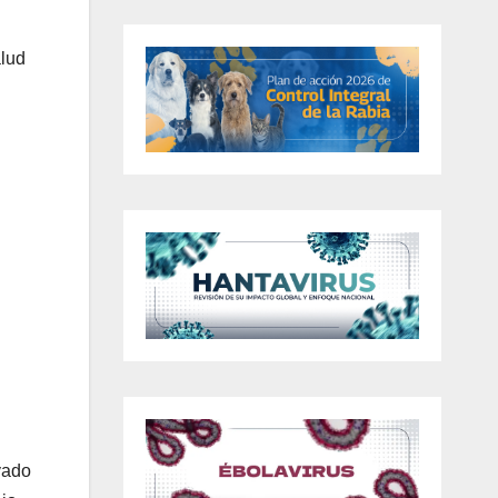
alud
yado