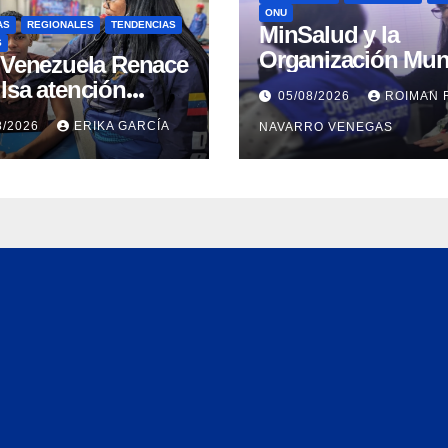
ONU
AS
REGIONALES
TENDENCIAS
MinSalud y la
S
Organización Mun
n Venezuela Renace
de la Salud evalu
lsa atención
05/08/2026
ROIMAN 
propuesta técnica
ral a refugiados y
8/2026
ERIKA GARCÍA
NAVARRO VENEGAS
integral en materi
uación de
agua saneamiento
nación en Aragua
higiene ante
contingencia sísm