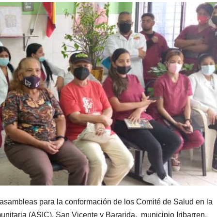
 asambleas para la conformación de los Comité de Salud en la
unitaria (ASIC), San Vicente y Bararida, municipio Iribarren.