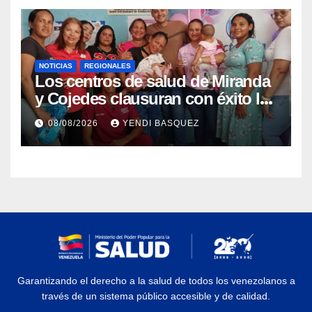
NOTICIAS
REGIONALES
Los centros de salud de Miranda
y Cojedes clausuran con éxito la
Semana Mundial de la Lactancia
08/08/2026
YENDI BASQUEZ
Materna
Garantizando el derecho a la salud de todos los venezolanos a
través de un sistema público accesible y de calidad.