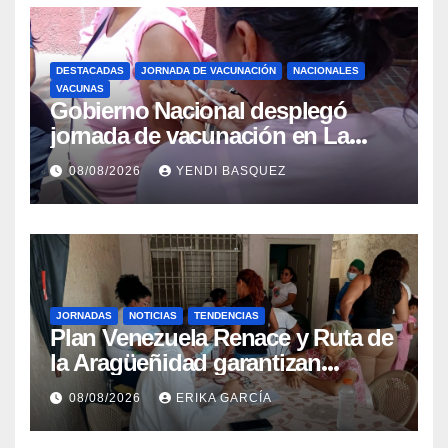
DESTACADAS
JORNADA DE VACUNACIÓN
NACIONALES
VACUNAS
Gobierno Nacional desplegó
jornada de vacunación en La
Guaira para garantizar protección
08/08/2026
YENDI BASQUEZ
epidemiológica
JORNADAS
NOTICIAS
TENDENCIAS
Plan Venezuela Renace y Ruta de
la Aragüeñidad garantizan
atención médica integral en
08/08/2026
ERIKA GARCÍA
Aragua