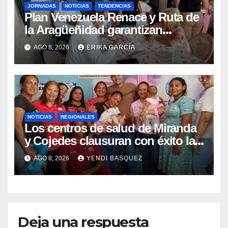
JORNADAS
NOTICIAS
TENDENCIAS
Plan Venezuela Renace y Ruta de
la Aragüeñidad garantizan
atención médica integral en
AGO 8, 2026
ERIKA GARCÍA
Aragua
NOTICIAS
REGIONALES
Los centros de salud de Miranda
y Cojedes clausuran con éxito la
Semana Mundial de la Lactancia
AGO 8, 2026
YENDI BASQUEZ
Materna
Deja una respuesta