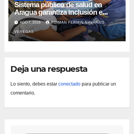
Sistema público de salud en
Aragua garantiza inclusión e
inmunidad para más de 480
AGO 7, 2026
ROIMAN FERMIN NAVARRO
familias mediante cuatro
VENEGAS
abordajes asistenciales
Deja una respuesta
Lo siento, debes estar
conectado
para publicar un
comentario.