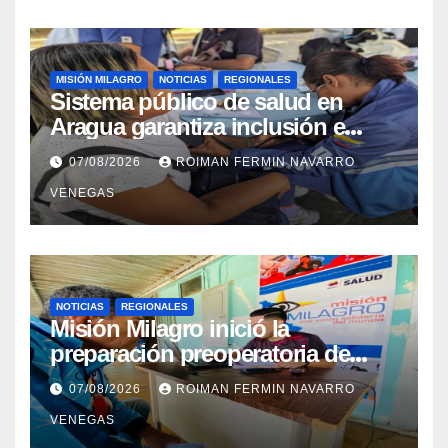
MISIÓN MILAGRO
NOTICIAS
REGIONALES
Sistema público de salud en
Aragua garantiza inclusión e
inmunidad para más de 480
07/08/2026
ROIMAN FERMIN NAVARRO
familias mediante cuatro
VENEGAS
abordajes asistenciales
NOTICIAS
REGIONALES
Misión Milagro inició la
preparación preoperatoria de
cataratas en Cojedes
07/08/2026
ROIMAN FERMIN NAVARRO
VENEGAS