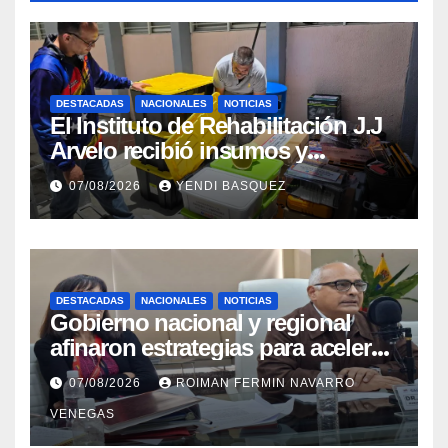
DESTACADAS
NACIONALES
NOTICIAS
El Instituto de Rehabilitación J.J
Arvelo recibió insumos y
herramientas para la atención de
07/08/2026
YENDI BASQUEZ
personas con discapacidad
DESTACADAS
NACIONALES
NOTICIAS
Gobierno nacional y regional
afinaron estrategias para acelerar
la vacunación antirrábica en el
07/08/2026
ROIMAN FERMIN NAVARRO
estado Zulia
VENEGAS