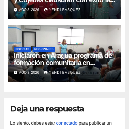
Semana Mundial de la Lactancia
AGO 8, 2026
YENDI BASQUEZ
Materna
NOTICIAS
REGIONALES
Iniciaron en Aragua programa de
formación comunitaria en
atención a personas con
AGO 8, 2026
YENDI BASQUEZ
discapacidad
Deja una respuesta
Lo siento, debes estar
conectado
para publicar un