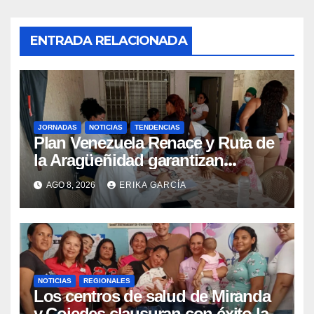
ENTRADA RELACIONADA
JORNADAS
NOTICIAS
TENDENCIAS
Plan Venezuela Renace y Ruta de
la Aragüeñidad garantizan
atención médica integral en
AGO 8, 2026
ERIKA GARCÍA
Aragua
NOTICIAS
REGIONALES
Los centros de salud de Miranda
y Cojedes clausuran con éxito la