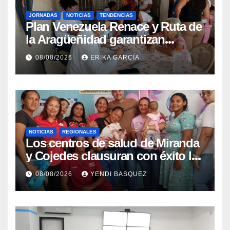
JORNADAS
NOTICIAS
TENDENCIAS
Plan Venezuela Renace y Ruta de
la Aragüeñidad garantizan
atención médica integral en
08/08/2026
ERIKA GARCÍA
Aragua
NOTICIAS
REGIONALES
Los centros de salud de Miranda
y Cojedes clausuran con éxito la
Semana Mundial de la Lactancia
08/08/2026
YENDI BASQUEZ
Materna