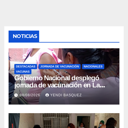
NOTICIAS
DESTACADAS
JORNADA DE VACUNACIÓN
NACIONALES
VACUNAS
Gobierno Nacional desplegó
jornada de vacunación en La
Guaira para garantizar protección
08/08/2026
YENDI BASQUEZ
epidemiológica