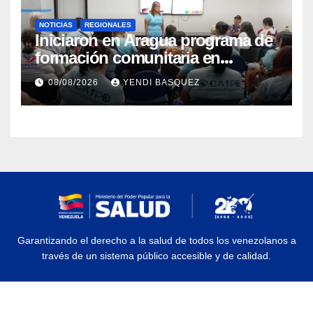
NOTICIAS
REGIONALES
Iniciaron en Aragua programa de
formación comunitaria en
atención a personas con
08/08/2026
YENDI BASQUEZ
discapacidad
Garantizando el derecho a la salud de todos los venezolanos a
través de un sistema público accesible y de calidad.