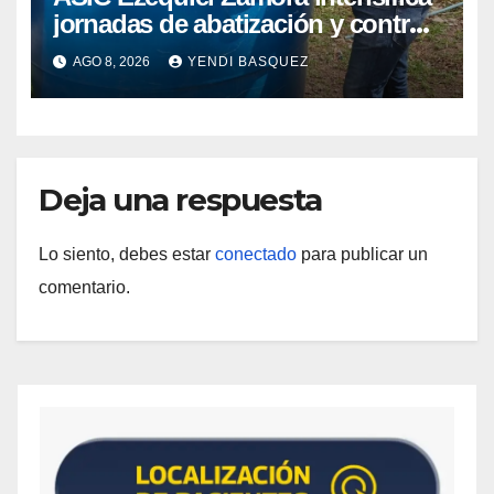
jornadas de abatización y control
de vectores en comunidades del
AGO 8, 2026
YENDI BASQUEZ
Guárico
Deja una respuesta
Lo siento, debes estar
conectado
para publicar un
comentario.