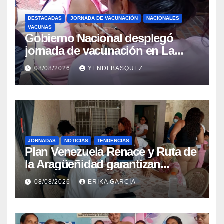
DESTACADAS
JORNADA DE VACUNACIÓN
NACIONALES
VACUNAS
Gobierno Nacional desplegó
jornada de vacunación en La
Guaira para garantizar protección
08/08/2026
YENDI BASQUEZ
epidemiológica
JORNADAS
NOTICIAS
TENDENCIAS
Plan Venezuela Renace y Ruta de
la Aragüeñidad garantizan
atención médica integral en
08/08/2026
ERIKA GARCÍA
Aragua