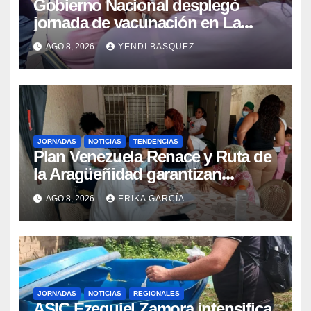
Gobierno Nacional desplegó
jornada de vacunación en La
Guaira para garantizar protección
AGO 8, 2026
YENDI BASQUEZ
epidemiológica
JORNADAS
NOTICIAS
TENDENCIAS
Plan Venezuela Renace y Ruta de
la Aragüeñidad garantizan
atención médica integral en
AGO 8, 2026
ERIKA GARCÍA
Aragua
JORNADAS
NOTICIAS
REGIONALES
ASIC Ezequiel Zamora intensifica